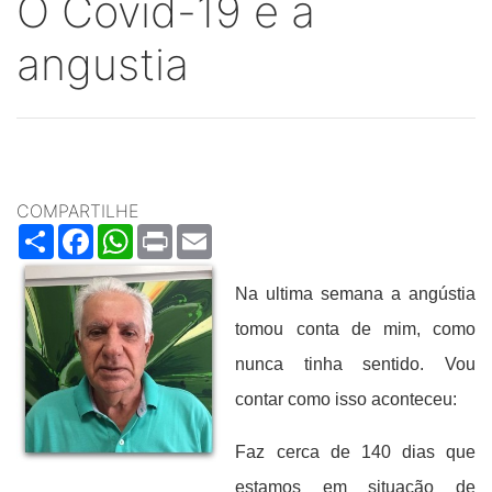
O Covid-19 e a
angustia
COMPARTILHE
Share
Facebook
WhatsApp
Print
Email
Na ultima semana a angústia
tomou conta de mim, como
nunca tinha sentido. Vou
contar como isso aconteceu:
Faz cerca de 140 dias que
estamos em situação de