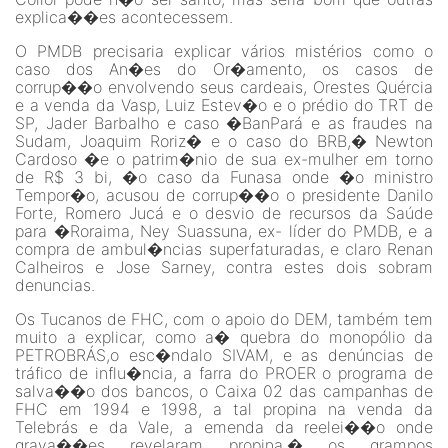
explica��es acontecessem.
O PMDB precisaria explicar vários mistérios como o
caso dos An�es do Or�amento, os casos de
corrup��o envolvendo seus cardeais, Orestes Quércia
e a venda da Vasp, Luiz Estev�o e o prédio do TRT de
SP, Jader Barbalho e caso �BanPará e as fraudes na
Sudam, Joaquim Roriz� e o caso do BRB,� Newton
Cardoso �e o patrim�nio de sua ex-mulher em torno
de R$ 3 bi, �o caso da Funasa onde �o ministro
Tempor�o, acusou de corrup��o o presidente Danilo
Forte, Romero Jucá e o desvio de recursos da Saúde
para �Roraima, Ney Suassuna, ex- líder do PMDB, e a
compra de ambul�ncias superfaturadas, e claro Renan
Calheiros e Jose Sarney, contra estes dois sobram
denuncias.
Os Tucanos de FHC, com o apoio do DEM, também tem
muito a explicar, como a� quebra do monopólio da
PETROBRÁS,o esc�ndalo SIVAM, e as denúncias de
tráfico de influ�ncia, a farra do PROER o programa de
salva��o dos bancos, o Caixa 02 das campanhas de
FHC em 1994 e 1998, a tal propina na venda da
Telebrás e da Vale, a emenda da reelei��o onde
grava��es revelaram propina,� os grampos