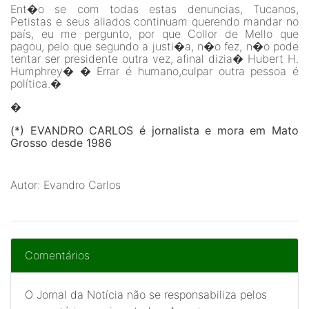
Ent�o se com todas estas denuncias, Tucanos,
Petistas e seus aliados continuam querendo mandar no
país, eu me pergunto, por que Collor de Mello que
pagou, pelo que segundo a justi�a, n�o fez, n�o pode
tentar ser presidente outra vez, afinal dizia� Hubert H.
Humphrey� � Errar é humano,culpar outra pessoa é
política.�
�
(*) EVANDRO CARLOS é jornalista e mora em Mato
Grosso desde 1986
Autor: Evandro Carlos
Comentários
O Jornal da Notícia não se responsabiliza pelos