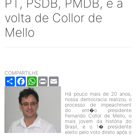
PT, PSDB, PMDB, e a
volta de Collor de
Mello
COMPARTILHE
Share
Facebook
WhatsApp
Print
Email
Há pouco mais de 20 anos,
nossa democracia realizou o
processo de impeachment
do ent�o presidente
Fernando Collor de Mello, o
mais jovem da história do
Brasil, e o 1� presidente
eleito pelo voto direto após o