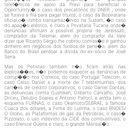
telef�nicos de apoio da Previ para beneficiar o
Opportunity,� o caso dos precatórios do DNER , onde
se furava a fila para pagar títulos, o caso da Biopirataria
oficial,o� rombo transamaz�nico na Sudam, �o caso
do apag�o elétrico, e claro a Privataria Tucana onde�
denúncias afirmam a possível propina de Jereissati,
comprador da Telemar, alem do comprador da Vale
dizer que Ricardo Sérgio lhe cobrou comiss�o e ganhou
dinheiro em negócios dos fundos de pens�o, alem do
Banco do Brasil perdoar a dívida do ex-sócio de José
Serra.
Mas os Petistas também n�o ficam atrás nas
explica��es, n�o podemos esquecer as denúncias de
corrup��o nos Correios, do caso Portugal Telecom, o
caso Celso Daniel e a morte de 7 testemunhas, dos
cart�es de crédito corporativos, o caso Daniel Dantas,
as denuncias contra Gushiken, Gilberto Carvalho, José
Dirceu, Delubio Soares e Antonio Palloci, e ainda tem o
esquema FURNAS, o caso Okamoto/SEBRAE, a famosa
Cueca dos dólares, a Firma do Lulinha, o caso BNDES/
O Globo, as Plataformas de gás da Petrobrás, o caso�
Pizzolato, o uso indevido da CIDE dos combustíveis, o
caso Erenice Guerra e claro, o grande Mensal�o.