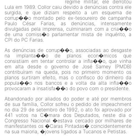
regime militar, ele derrotou
Lula em 1989. Collor caiu devido a denúncias contra ele
surgida, e que diziam respeito a um esquema de
corrup��o montado pelo ex-tesoureiro de campanha
Paulo César Farias, as denúncias, intensamente
divulgadas pela imprensa, culminaram com a cria��o
de uma comiss�o parlamentar mista de inquérito, a
CPI do PC Farias.
As denúncias de corrup��o, associadas ao desgaste
na implanta��o de planos econ�micos que
consistiam em tentar controlar a infla��o, que vinha
em alta desde o governo de José Sarney (PMDB)
contribuíram na queda, pois no primeiro momento os
planos surtiram efeito, mas o confisco do dinheiro da
popula��o nos bancos e a volta da alta infla��o
provocaram a insatisfa��o do povo com o presidente.
Abandonado por aliados do poder e até por membros
de sua família, Collor sofreu o pedido de impeachment
no dia 29 de setembro de 1992, o ato foi aprovado por
441 votos na C�mara dos Deputados, neste dia o
Congresso Nacional �estava cercado por milhares de
manifestantes os �Caras Pintadas� coincidentemente
na sua maioria, �jovens ligados a Tucanos e Petistas.