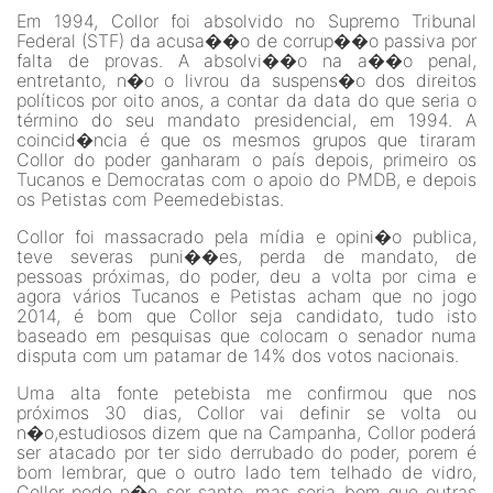
Em 1994, Collor foi absolvido no Supremo Tribunal
Federal (STF) da acusa��o de corrup��o passiva por
falta de provas. A absolvi��o na a��o penal,
entretanto, n�o o livrou da suspens�o dos direitos
políticos por oito anos, a contar da data do que seria o
término do seu mandato presidencial, em 1994. A
coincid�ncia é que os mesmos grupos que tiraram
Collor do poder ganharam o país depois, primeiro os
Tucanos e Democratas com o apoio do PMDB, e depois
os Petistas com Peemedebistas.
Collor foi massacrado pela mídia e opini�o publica,
teve severas puni��es, perda de mandato, de
pessoas próximas, do poder, deu a volta por cima e
agora vários Tucanos e Petistas acham que no jogo
2014, é bom que Collor seja candidato, tudo isto
baseado em pesquisas que colocam o senador numa
disputa com um patamar de 14% dos votos nacionais.
Uma alta fonte petebista me confirmou que nos
próximos 30 dias, Collor vai definir se volta ou
n�o,estudiosos dizem que na Campanha, Collor poderá
ser atacado por ter sido derrubado do poder, porem é
bom lembrar, que o outro lado tem telhado de vidro,
Collor pode n�o ser santo, mas seria bom que outras