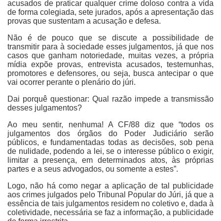
acusados de praticar qualquer crime doloso contra a vida
de forma colegiada, sete jurados, após a apresentação das
provas que sustentam a acusação e defesa.
Não é de pouco que se discute a possibilidade de
transmitir para à sociedade esses julgamentos, já que nos
casos que ganham notoriedade, muitas vezes, a própria
mídia expõe provas, entrevista acusados, testemunhas,
promotores e defensores, ou seja, busca antecipar o que
vai ocorrer perante o plenário do júri.
Dai porquê questionar: Qual razão impede a transmissão
desses julgamentos?
Ao meu sentir, nenhuma! A CF/88 diz que “todos os
julgamentos dos órgãos do Poder Judiciário serão
públicos, e fundamentadas todas as decisões, sob pena
de nulidade, podendo a lei, se o interesse público o exigir,
limitar a presença, em determinados atos, às próprias
partes e a seus advogados, ou somente a estes”.
Logo, não há como negar a aplicação de tal publicidade
aos crimes julgados pelo Tribunal Popular do Júri, já que a
essência de tais julgamentos residem no coletivo e, dada à
coletividade, necessária se faz a informação, a publicidade