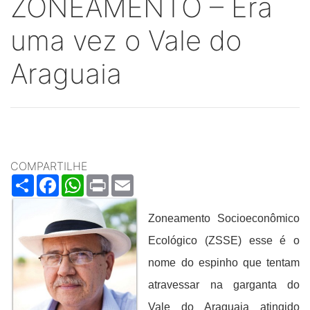
ZONEAMENTO – Era
uma vez o Vale do
Araguaia
COMPARTILHE
Share
Facebook
WhatsApp
Print
Email
Zoneamento Socioeconômico
Ecológico (ZSSE) esse é o
nome do espinho que tentam
atravessar na garganta do
Vale do Araguaia atingido