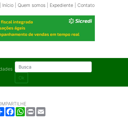
|
Início
|
Quem somos
|
Expediente
|
Contato
idades
Ok
OMPARTILHE
Share
Facebook
WhatsApp
Print
Email