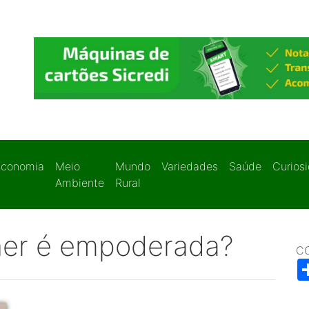
Economia
Meio
Mundo
Variedades
Saúde
Curios
Ambiente
Rural
er é empoderada?
C