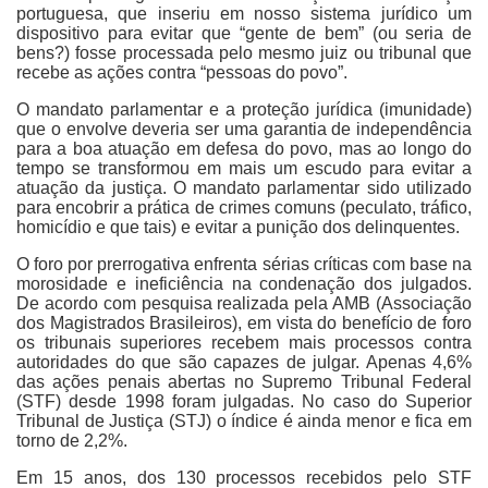
portuguesa, que inseriu em nosso sistema jurídico um
dispositivo para evitar que “gente de bem” (ou seria de
bens?) fosse processada pelo mesmo juiz ou tribunal que
recebe as ações contra “pessoas do povo”.
O mandato parlamentar e a proteção jurídica (imunidade)
que o envolve deveria ser uma garantia de independência
para a boa atuação em defesa do povo, mas ao longo do
tempo se transformou em mais um escudo para evitar a
atuação da justiça. O mandato parlamentar sido utilizado
para encobrir a prática de crimes comuns (peculato, tráfico,
homicídio e que tais) e evitar a punição dos delinquentes.
O foro por prerrogativa enfrenta sérias críticas com base na
morosidade e ineficiência na condenação dos julgados.
De acordo com pesquisa realizada pela AMB (Associação
dos Magistrados Brasileiros), em vista do benefício de foro
os tribunais superiores recebem mais processos contra
autoridades do que são capazes de julgar. Apenas 4,6%
das ações penais abertas no Supremo Tribunal Federal
(STF) desde 1998 foram julgadas. No caso do Superior
Tribunal de Justiça (STJ) o índice é ainda menor e fica em
torno de 2,2%.
Em 15 anos, dos 130 processos recebidos pelo STF