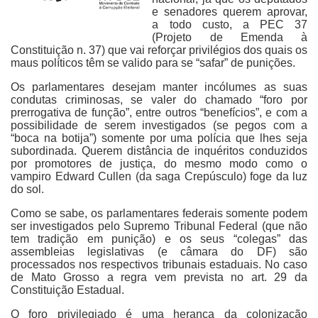
e senadores querem aprovar,
a todo custo, a PEC 37
(Projeto de Emenda à
Constituição n. 37) que vai reforçar privilégios dos quais os
maus políticos têm se valido para se “safar” de punições.
Os parlamentares desejam manter incólumes as suas
condutas criminosas, se valer do chamado “foro por
prerrogativa de função”, entre outros “benefícios”, e com a
possibilidade de serem investigados (se pegos com a
“boca na botija”) somente por uma polícia que lhes seja
subordinada. Querem distância de inquéritos conduzidos
por promotores de justiça, do mesmo modo como o
vampiro Edward Cullen (da saga Crepúsculo) foge da luz
do sol.
Como se sabe, os parlamentares federais somente podem
ser investigados pelo Supremo Tribunal Federal (que não
tem tradição em punição) e os seus “colegas” das
assembleias legislativas (e câmara do DF) são
processados nos respectivos tribunais estaduais. No caso
de Mato Grosso a regra vem prevista no art. 29 da
Constituição Estadual.
O foro privilegiado é uma herança da colonização