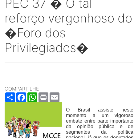
PEC 37 � O tal
reforço vergonhoso do
�Foro dos
Privilegiados�
COMPARTILHE
Share
Facebook
WhatsApp
Print
Email
O Brasil assiste neste
momento a um vigoroso
embate entre parte importante
da opinião pública e de
segmentos da política
nacional, já que os deputados