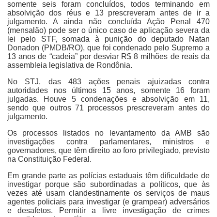
somente seis foram concluídos, todos terminando em
absolvição dos réus e 13 prescreveram antes de ir a
julgamento. A ainda não concluída Ação Penal 470
(mensalão) pode ser o único caso de aplicação severa da
lei pelo STF, somada à punição do deputado Natan
Donadon (PMDB/RO), que foi condenado pelo Supremo a
13 anos de “cadeia” por desviar R$ 8 milhões de reais da
assembleia legislativa de Rondônia.
No STJ, das 483 ações penais ajuizadas contra
autoridades nos últimos 15 anos, somente 16 foram
julgadas. Houve 5 condenações e absolvição em 11,
sendo que outros 71 processos prescreveram antes do
julgamento.
Os processos listados no levantamento da AMB são
investigações contra parlamentares, ministros e
governadores, que têm direito ao foro privilegiado, previsto
na Constituição Federal.
Em grande parte as polícias estaduais têm dificuldade de
investigar porque são subordinadas a políticos, que às
vezes até usam clandestinamente os serviços de maus
agentes policiais para investigar (e grampear) adversários
e desafetos. Permitir a livre investigação de crimes