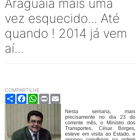
Araguaia mais uma
vez esquecido... Até
quando ! 2014 já vem
aí...
COMPARTILHE
Share
Facebook
WhatsApp
Print
Email
Nesta semana, mais
precisamente no dia 23 do
corrente mês, o Ministro dos
Transportes, César Borges,
esteve em visita ao Estado, e
assinou convênios na ordem