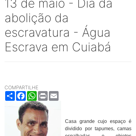
13 de maio - Dia da
abolição da
escravatura - Água
Escrava em Cuiabá
COMPARTILHE
Share
Facebook
WhatsApp
Print
Email
Casa grande cujo espaço é
dividido por tapumes, camas
espalhadas e objetos