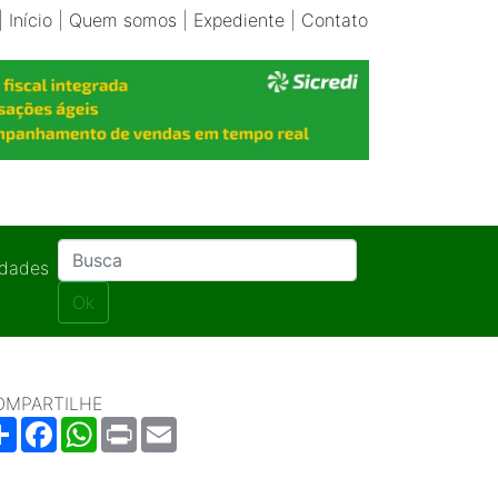
|
Início
|
Quem somos
|
Expediente
|
Contato
idades
Ok
OMPARTILHE
Share
Facebook
WhatsApp
Print
Email