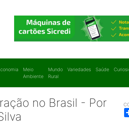
Economia
Meio
Mundo
Variedades
Saúde
Curios
Ambiente
Rural
ação no Brasil - Por
C
Silva