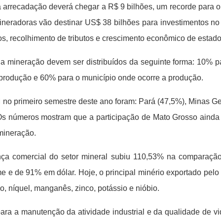
, a arrecadação deverá chegar a R$ 9 bilhões, um recorde para 
ineradoras vão destinar US$ 38 bilhões para investimentos no
s, recolhimento de tributos e crescimento econômico de estado
s da mineração devem ser distribuídos da seguinte forma: 10% 
produção e 60% para o município onde ocorre a produção.
no primeiro semestre deste ano foram: Pará (47,5%), Minas Ger
 Os números mostram que a participação de Mato Grosso aind
 mineração.
nça comercial do setor mineral subiu 110,53% na comparaçã
 e de 91% em dólar. Hoje, o principal minério exportado pelo
ho, níquel, manganês, zinco, potássio e nióbio.
para a manutenção da atividade industrial e da qualidade de v