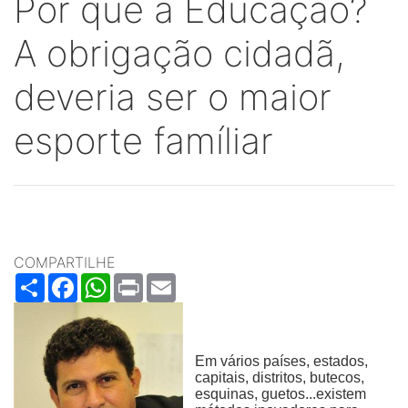
Por que a Educação?
A obrigação cidadã,
deveria ser o maior
esporte famíliar
COMPARTILHE
Share
Facebook
WhatsApp
Print
Email
Em vários países, estados,
capitais, distritos, butecos,
esquinas, guetos...existem