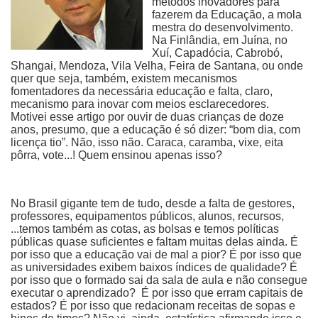
métodos inovadores para
fazerem da Educação, a mola
mestra do desenvolvimento.
Na Finlândia, em Juína, no
Xuí, Capadócia, Cabrobó,
Shangai, Mendoza, Vila Velha, Feira de Santana, ou onde
quer que seja, também, existem mecanismos
fomentadores da necessária educação e falta, claro,
mecanismo para inovar com meios esclarecedores.
Motivei esse artigo por ouvir de duas crianças de doze
anos, presumo, que a educação é só dizer: “bom dia, com
licença tio”. Não, isso não. Caraca, caramba, vixe, eita
pôrra, vote...! Quem ensinou apenas isso?
No Brasil gigante tem de tudo, desde a falta de gestores,
professores, equipamentos públicos, alunos, recursos,
...temos também as cotas, as bolsas e temos políticas
públicas quase suficientes e faltam muitas delas ainda. É
por isso que a educação vai de mal a pior? É por isso que
as universidades exibem baixos índices de qualidade? É
por isso que o formado sai da sala de aula e não consegue
executar o aprendizado? É por isso que erram capitais de
estados? É por isso que redacionam receitas de sopas e