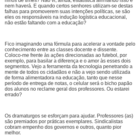
hinos de times? Não vi, ainda, estatística afirmando isso e
nem haverá. E quando certos senhores utilizam-se destas
falhas para promoverem suas intenções políticas, se são
eles os responsáveis na indução logística educacional,
não estão faltando com a educação?
Fico imaginando uma fórmula para acelerar a vontade pelo
conhecimento entre as classes docente e dissente.
Coloco-me frente às ações direcionadas ao futebol, por
exemplo, para basilar a diferença e o amor às esses dois
segmentos. Vejo a ferramenta da tecnologia penetrando a
mente de todos os cidadãos e não a vejo sendo utilizada
de forma alimentadora na educação, tanto que nesse
período de entrega de notas, o celular será o bicho papão
dos alunos no reclame geral dos professores. Ou estarei
errado?
Os dramaturgos se esforçam para ajudar. Professores (as)
são premiados por práticas exemplares. Sindicalistas
cobram empenho dos governos e outros, quanto pior
melhor.