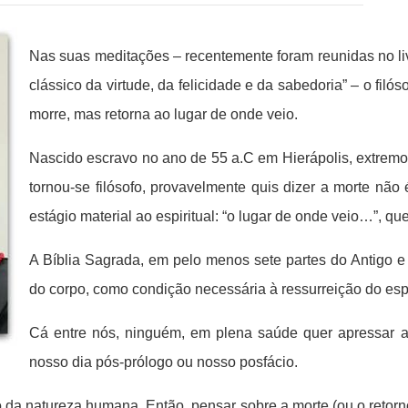
Nas suas meditações – recentemente foram reunidas no livr
clássico da virtude, da felicidade e da sabedoria” – o fil
morre, mas retorna ao lugar de onde veio.
Nascido escravo no ano de 55 a.C em Hierápolis, extremo 
tornou-se filósofo, provavelmente quis dizer a morte n
estágio material ao espiritual: “o lugar de onde veio…”, que
A Bíblia Sagrada, em pelo menos sete partes do Antigo 
do corpo, como condição necessária à ressurreição do espí
Cá entre nós, ninguém, em plena saúde quer apressar a 
nosso dia pós-prólogo ou nosso posfácio.
a natureza humana. Então, pensar sobre a morte (ou o retorno 