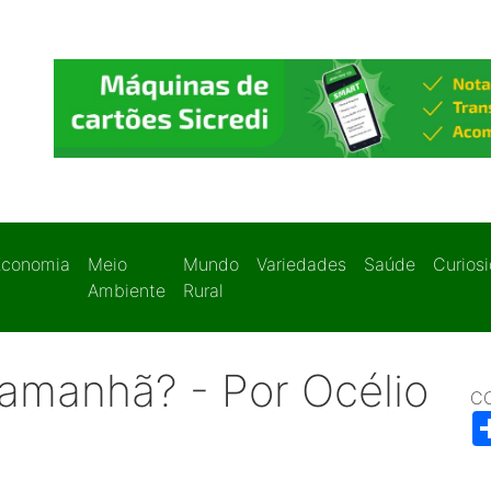
Economia
Meio
Mundo
Variedades
Saúde
Curios
Ambiente
Rural
 amanhã? - Por Océlio
C