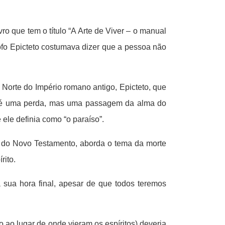
o que tem o título “A Arte de Viver – o manual
ósofo Epicteto costumava dizer que a pessoa não
Norte do Império romano antigo, Epicteto, que
ão é uma perda, mas uma passagem da alma do
 ele definia como “o paraíso”.
e do Novo Testamento, aborda o tema da morte
rito.
sua hora final, apesar de que todos teremos
ao lugar de onde vieram os espíritos) deveria