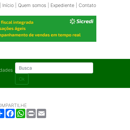
|
Início
|
Quem somos
|
Expediente
|
Contato
idades
Ok
OMPARTILHE
Share
Facebook
WhatsApp
Print
Email