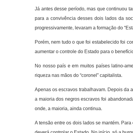
Já antes desse período, mas que continuou t
para a convivência desses dois lados da socie
progressivamente, levaram a formação do “Est
Porém, nem tudo o que foi estabelecido foi co
aumentar o controle do Estado para o benefíci
No nosso país e em muitos países latino-ame
riqueza nas mãos do “coronel” capitalista.
Apenas os escravos trabalhavam. Depois da abol
a maioria dos negros escravos foi abandonada.
onde, a maioria, ainda continua.
A tensão entre os dois lados se mantém. Para 
deverá controlar o Estado. No início, só a burg