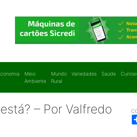
Economia
Meio
Mundo
Variedades
Saúde
Curios
Ambiente
Rural
está? – Por Valfredo
C