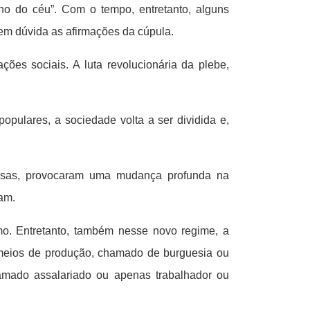
no do céu”. Com o tempo, entretanto, alguns
em dúvida as afirmações da cúpula.
ões sociais. A luta revolucionária da plebe,
opulares, a sociedade volta a ser dividida e,
iosas, provocaram uma mudança profunda na
am.
mo. Entretanto, também nesse novo regime, a
s meios de produção, chamado de burguesia ou
hamado assalariado ou apenas trabalhador ou