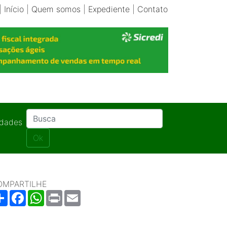
|
Início
|
Quem somos
|
Expediente
|
Contato
idades
Ok
OMPARTILHE
Share
Facebook
WhatsApp
Print
Email