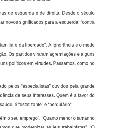
enas de esquerda e de direita. Desde o século
ar novos significados para a esquerda: “contra
família e da liberdade”.
A ignorância e o medo
ção. Os partidos viraram agremiações e alguns
guns políticos em virtudes. Passamos, como no
do pelos “especialistas” ouvidos pela grande
dência de seus interesses. Quem é a favor do
de, é “estatizante” e “perdulário”.
antém o seu emprego”. “Quanto menor o tamanho
mos que modernizar as leis trabalhistas”. “O