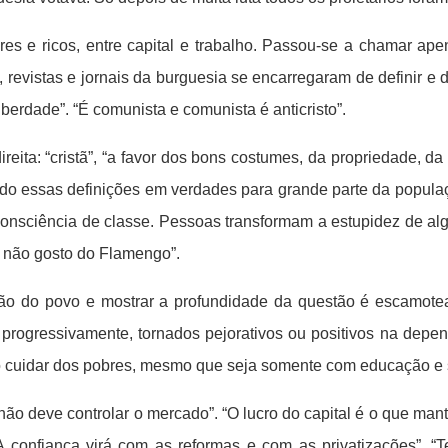
es e ricos, entre capital e trabalho. Passou-se a chamar ap
 revistas e jornais da burguesia se encarregaram de definir e d
liberdade”. “É comunista e comunista é anticristo”.
eita: “cristã”, “a favor dos bons costumes, da propriedade, da 
ndo essas definições em verdades para grande parte da popula
consciência de classe. Pessoas transformam a estupidez de al
ue não gosto do Flamengo”.
ção do povo e mostrar a profundidade da questão é escamotea
progressivamente, tornados pejorativos ou positivos na depen
o cuidar dos pobres, mesmo que seja somente com educação e saú
“não deve controlar o mercado”. “O lucro do capital é o que m
 confiança virá com as reformas e com as privatizações”. “Te