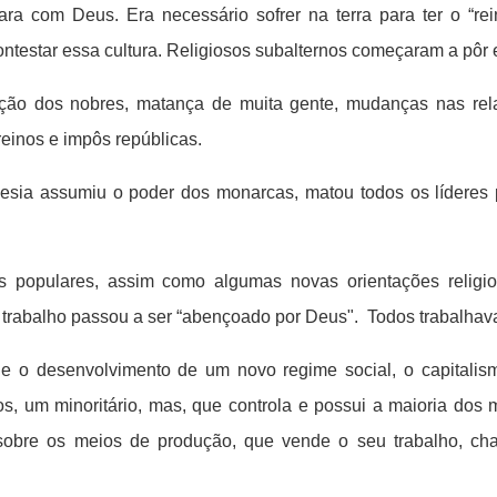
a com Deus. Era necessário sofrer na terra para ter o “rei
testar essa cultura. Religiosos subalternos começaram a pôr 
sição dos nobres, matança de muita gente, mudanças nas relaç
reinos e impôs repúblicas.
guesia assumiu o poder dos monarcas, matou todos os líderes p
as populares, assim como algumas novas orientações relig
 trabalho passou a ser “abençoado por Deus". Todos trabalhav
 o desenvolvimento de um novo regime social, o capitalis
pos, um minoritário, mas, que controla e possui a maioria do
ole sobre os meios de produção, que vende o seu trabalho, c