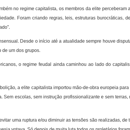
ambém no regime capitalista, os membros da elite perceberam
dade. Foram criando regras, leis, estruturas burocráticas, de
ado”.
nsensual. Desde o início até a atualidade sempre houve disputa
o de um dos grupos.
ricanos, o regime feudal ainda caminhou ao lado do capitali
ição, a elite capitalista importou mão-de-obra europeia para a
 Sem escolas, sem instrução profissionalizante e sem terras,
evitar uma ruptura e/ou diminuir as tensões são realizadas, 
uesia votava. Só depois de muita luta todos os proletários foram