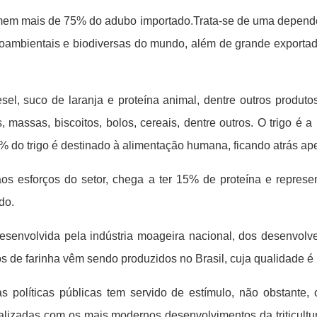
omem mais de 75% do adubo importado.Trata-se de uma dependê
oambientais e biodiversas do mundo, além de grande exportad
esel, suco de laranja e proteína animal, dentre outros produto
massas, biscoitos, bolos, cereais, dentre outros. O trigo é 
% do trigo é destinado à alimentação humana, ficando atrás ap
 aos esforços do setor, chega a ter 15% de proteína e represe
do.
senvolvida pela indústria moageira nacional, dos desenvolve
os de farinha vêm sendo produzidos no Brasil, cuja qualidade 
s políticas públicas tem servido de estímulo, não obstante
alizadas com os mais modernos desenvolvimentos da triticult