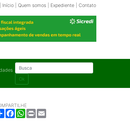
|
Início
|
Quem somos
|
Expediente
|
Contato
idades
Ok
OMPARTILHE
Share
Facebook
WhatsApp
Print
Email