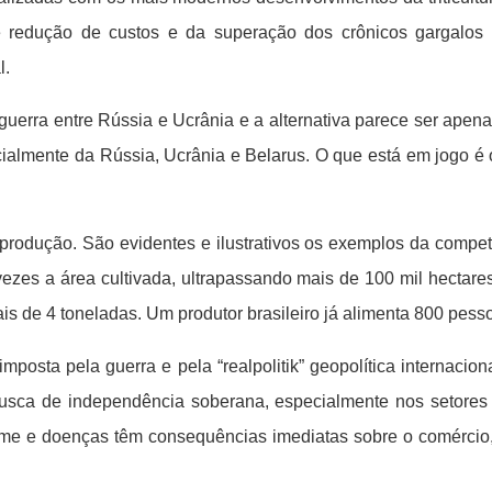
e redução de custos e da superação dos crônicos gargalos l
l.
uerra entre Rússia e Ucrânia e a alternativa parece ser apen
almente da Rússia, Ucrânia e Belarus. O que está em jogo é o
produção. São evidentes e ilustrativos os exemplos da compet
zes a área cultivada, ultrapassando mais de 100 mil hectares
s de 4 toneladas. Um produtor brasileiro já alimenta 800 pess
posta pela guerra e pela “realpolitik” geopolítica internaciona
usca de independência soberana, especialmente nos setores da
me e doenças têm consequências imediatas sobre o comércio, 