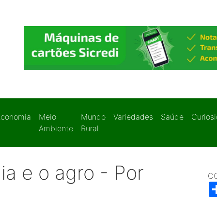
Economia
Meio
Mundo
Variedades
Saúde
Curios
Ambiente
Rural
ia e o agro - Por
C