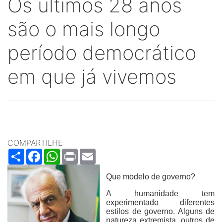
Os últimos 28 anos
são o mais longo
período democrático
em que já vivemos
COMPARTILHE
Share
Facebook
WhatsApp
Print
Email
Que modelo de governo?
A humanidade tem
experimentado diferentes
estilos de governo. Alguns de
natureza extremista, outros de