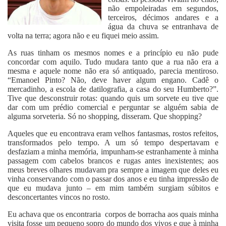
não empoleiradas em segundos,
terceiros, décimos andares e a
água da chuva se entranhava de
volta na terra; agora não e eu fiquei meio assim.
As ruas tinham os mesmos nomes e a princípio eu não pude
concordar com aquilo. Tudo mudara tanto que a rua não era a
mesma e aquele nome não era só antiquado, parecia mentiroso.
“Emanoel Pinto? Não, deve haver algum engano. Cadê o
mercadinho, a escola de datilografia, a casa do seu Humberto?”.
Tive que desconstruir rotas: quando quis um sorvete eu tive que
dar com um prédio comercial e perguntar se alguém sabia de
alguma sorveteria. Só no shopping, disseram. Que shopping?
Aqueles que eu encontrava eram velhos fantasmas, rostos refeitos,
transformados pelo tempo. A um só tempo despertavam e
desfaziam a minha memória, impunham-se estranhamente à minha
passagem com cabelos brancos e rugas antes inexistentes; aos
meus breves olhares mudavam pra sempre a imagem que deles eu
vinha conservando com o passar dos anos e eu tinha impressão de
que eu mudava junto – em mim também surgiam súbitos e
desconcertantes vincos no rosto.
Eu achava que os encontraria corpos de borracha aos quais minha
visita fosse um pequeno sopro do mundo dos vivos e que à minha