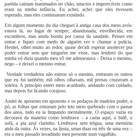
partida cairiam inanimados no chão, intactos e imperecíveis como
eram na minha infância. Eu achei, achei que eles tivessem
esperado, mas eles continuaram existindo.
Em algum momento do dia cheguei à antiga casa dos meus avós:
estava lá, no lugar de sempre; abandonada, envelhecida, em
escombros, mas ainda bonita por causa da saudade. Pensei em
entrar e fiquei com medo de alguém ver e chamar a polícia.
Hesitei, olhei muito ao redor, quase decidi esperar anoitecer pra
poder entrar sem que ninguém me visse, mas lembrei do que
minha vó dizia quando meu vô me admoestava – Deixa o menino,
nego – e deixei o menino entrar.
Verdade verdadeira não entrou só o menino, entraram os outros
que eu fui também; mil olhos olhavam, mil pernas cruzavam a
soleira. A princípio entrei meio acanhado, andando com cuidado,
mas depois fui ficando corajoso.
Andei de aposento em aposento e os pedaços de madeira podre, o
pó, as folhas que entraram pelo teto meio quebrado com o passar
dos anos, tudo eu ia limpando mentalmente. O espaço vazia eu
decorava da maneira como lembrava – a cama aqui, o bidê, o
sofá, a pia azul clarinho. Lembrava sem trégua, uma memória
atrás da outra. Às vezes, na ânsia, umas duas ou três de uma vez –
era o meu passado invadindo meu presente num vagalhão.