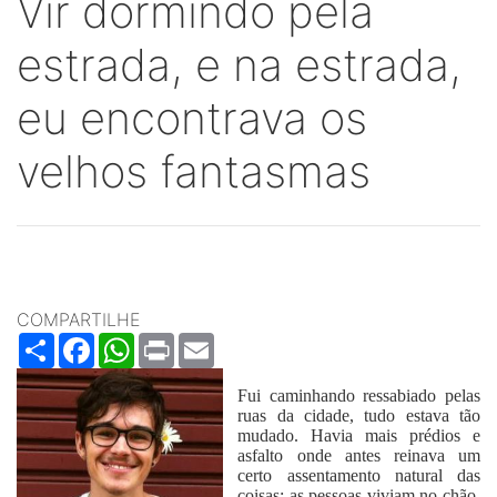
Vir dormindo pela
estrada, e na estrada,
eu encontrava os
velhos fantasmas
COMPARTILHE
Share
Facebook
WhatsApp
Print
Email
Fui caminhando ressabiado pelas
ruas da cidade, tudo estava tão
mudado. Havia mais prédios e
asfalto onde antes reinava um
certo assentamento natural das
coisas: as pessoas viviam no chão,