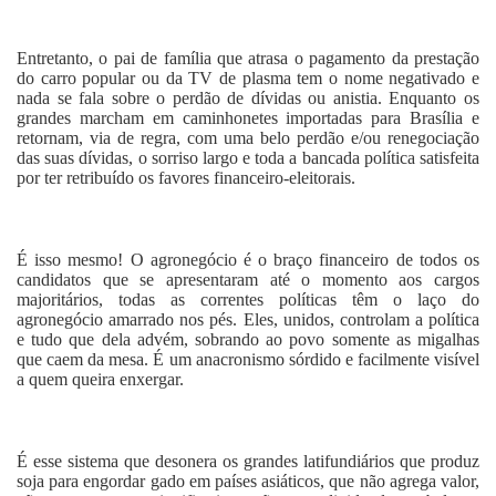
Entretanto, o pai de família que atrasa o pagamento da prestação
do carro popular ou da TV de plasma tem o nome negativado e
nada se fala sobre o perdão de dívidas ou anistia. Enquanto os
grandes marcham em caminhonetes importadas para Brasília e
retornam, via de regra, com uma belo perdão e/ou renegociação
das suas dívidas, o sorriso largo e toda a bancada política satisfeita
por ter retribuído os favores financeiro-eleitorais.
É isso mesmo! O agronegócio é o braço financeiro de todos os
candidatos que se apresentaram até o momento aos cargos
majoritários, todas as correntes políticas têm o laço do
agronegócio amarrado nos pés. Eles, unidos, controlam a política
e tudo que dela advém, sobrando ao povo somente as migalhas
que caem da mesa. É um anacronismo sórdido e facilmente visível
a quem queira enxergar.
É esse sistema que desonera os grandes latifundiários que produz
soja para engordar gado em países asiáticos, que não agrega valor,