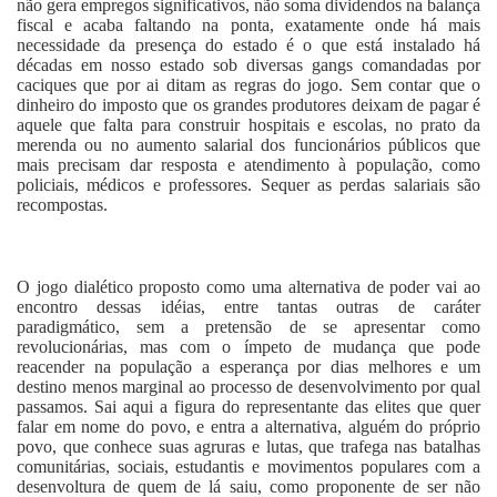
não gera empregos significativos, não soma dividendos na balança
fiscal e acaba faltando na ponta, exatamente onde há mais
necessidade da presença do estado é o que está instalado há
décadas em nosso estado sob diversas gangs comandadas por
caciques que por ai ditam as regras do jogo. Sem contar que o
dinheiro do imposto que os grandes produtores deixam de pagar é
aquele que falta para construir hospitais e escolas, no prato da
merenda ou no aumento salarial dos funcionários públicos que
mais precisam dar resposta e atendimento à população, como
policiais, médicos e professores. Sequer as perdas salariais são
recompostas.
O jogo dialético proposto como uma alternativa de poder vai ao
encontro dessas idéias, entre tantas outras de caráter
paradigmático, sem a pretensão de se apresentar como
revolucionárias, mas com o ímpeto de mudança que pode
reacender na população a esperança por dias melhores e um
destino menos marginal ao processo de desenvolvimento por qual
passamos. Sai aqui a figura do representante das elites que quer
falar em nome do povo, e entra a alternativa, alguém do próprio
povo, que conhece suas agruras e lutas, que trafega nas batalhas
comunitárias, sociais, estudantis e movimentos populares com a
desenvoltura de quem de lá saiu, como proponente de ser não