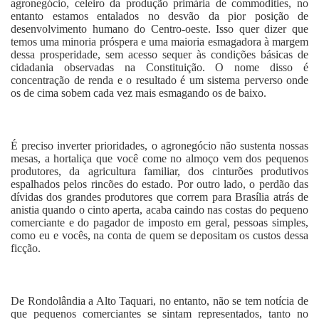
agronegócio, celeiro da produção primária de commodities, no
entanto estamos entalados no desvão da pior posição de
desenvolvimento humano do Centro-oeste. Isso quer dizer que
temos uma minoria próspera e uma maioria esmagadora à margem
dessa prosperidade, sem acesso sequer às condições básicas de
cidadania observadas na Constituição. O nome disso é
concentração de renda e o resultado é um sistema perverso onde
os de cima sobem cada vez mais esmagando os de baixo.
É preciso inverter prioridades, o agronegócio não sustenta nossas
mesas, a hortaliça que você come no almoço vem dos pequenos
produtores, da agricultura familiar, dos cinturões produtivos
espalhados pelos rincões do estado. Por outro lado, o perdão das
dívidas dos grandes produtores que correm para Brasília atrás de
anistia quando o cinto aperta, acaba caindo nas costas do pequeno
comerciante e do pagador de imposto em geral, pessoas simples,
como eu e vocês, na conta de quem se depositam os custos dessa
ficção.
De Rondolândia a Alto Taquari, no entanto, não se tem notícia de
que pequenos comerciantes se sintam representados, tanto no