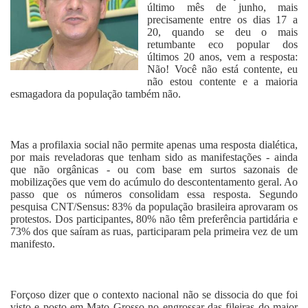
último mês de junho, mais
precisamente entre os dias 17 a
20, quando se deu o mais
retumbante eco popular dos
últimos 20 anos, vem a resposta:
Não! Você não está contente, eu
não estou contente e a maioria
esmagadora da população também não.
Mas a profilaxia social não permite apenas uma resposta dialética,
por mais reveladoras que tenham sido as manifestações - ainda
que não orgânicas - ou com base em surtos sazonais de
mobilizações que vem do acúmulo do descontentamento geral. Ao
passo que os números consolidam essa resposta. Segundo
pesquisa CNT/Sensus: 83% da população brasileira aprovaram os
protestos. Dos participantes, 80% não têm preferência partidária e
73% dos que saíram as ruas, participaram pela primeira vez de um
manifesto.
Forçoso dizer que o contexto nacional não se dissocia do que foi
visto e posto em Mato Grosso no engrossar das fileiras do maior