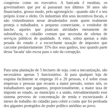
congresso como no executivo. A bancada é ruralista, os
governadores que por aí passaram nos últimos 30 anos são
financiados, grosso modo, pelo agronegócio - quando não é o seu
próprio ícone o eleito. Os industriais têm seus incentivos fiscais, e
não vislumbramos nesse desalentador norte quem realmente
proteja o trabalhador, o pequeno comerciante, o vendedor de
lanche, aqueles que praticam atividades meramente de
subsistência, o cidadão comum que necessita de ofertas de
serviços públicos de qualidade. A estes, sobra apenas a mão
pesada do estado e a escorchante taxação de impostos que
carcome predatoriamente 35% dos seus ganhos, isso quando parte
dessa 'facada' não escoa para o ralo da corrupção.
Para uma plantação de 5 hectares de soja, com a mecanização, são
necessários apenas 5 funcionários. Já para qualquer loja de
esquina facilmente se emprega 10 a 20 pessoas, e é sobre essas
empresas e pessoas que recaem a maior pressão, somos nós, os
trabalhadores que pagamos, proporcionalmente, a maior taxa de
imposto ao estado, ao município e a união, retroalimentando esse
sistema perverso de concentração de renda e escravizando 4
meses de trabalho do cidadão para cobrir a conta que foi perdoada
dos gigantes protegidos do poder político anódino ao povo.