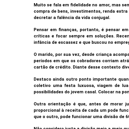
Muito se fala em fidelidade no amor, mas sem
compra de bens, investimentos, renda extra 
decretar a falência da vida conjugal.
Pensar em finanças, portanto, é pensar em
críticas e focar sempre em soluções. Recen
infância de escassez e que buscou no empre
O marido, por sua vez, desde criança acomp
períodos em que os cobradores corriam atrá
cartão de crédito. Diante desse contexto d
Destaco ainda outro ponto importante quan
coletivo uma festa luxuosa, viagem de lu
possibilidades do jovem casal. Colocar na p
Outra orientação é que, antes de morar ju
proporcional à receita de cada um pode fun
que o outro, pode funcionar uma divisão de 
Não considero justa a divisão meio a meio 