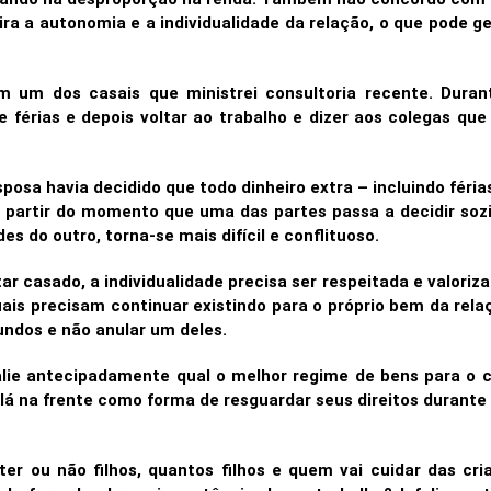
tira a autonomia e a individualidade da relação, o que pode 
um dos casais que ministrei consultoria recente. Durant
e férias e depois voltar ao trabalho e dizer aos colegas qu
osa havia decidido que todo dinheiro extra – incluindo férias
a partir do momento que uma das partes passa a decidir sozi
s do outro, torna-se mais difícil e conflituoso.
r casado, a individualidade precisa ser respeitada e valoriza
is precisam continuar existindo para o próprio bem da rela
undos e não anular um deles.
valie antecipadamente qual o melhor regime de bens para o
lá na frente como forma de resguardar seus direitos durant
ter ou não filhos, quantos filhos e quem vai cuidar das cri