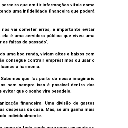
o parceiro que omitir informações vitais como
tendo uma infidelidade financeira que poderá
nós vai cometer erros, é importante evitar
, ela é uma servidora pública que viveu uma
r as faltas do passado’.
do uma boa renda, viviam altos e baixos com
não consegue contrair empréstimos ou usar o
l alcance a harmonia.
 Sabemos que faz parte do nosso imaginário
mas nem sempre isso é possível dentro das
de evitar que o sonho vire pesadelo.
anização financeira. Uma divisão de gastos
das despesas da casa. Mas, se um ganha mais
trado individualmente.
a soma de toda renda para pagar as contas e