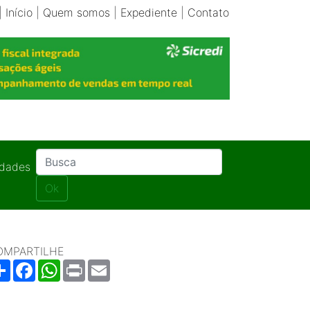
|
Início
|
Quem somos
|
Expediente
|
Contato
idades
Ok
OMPARTILHE
Share
Facebook
WhatsApp
Print
Email