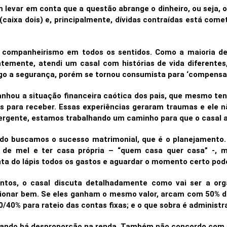
 levar em conta que a questão abrange o dinheiro, ou seja, 
(caixa dois) e, principalmente, dívidas contraídas está come
 companheirismo em todos os sentidos. Como a maioria de 
temente, atendi um casal com histórias de vida diferentes
go a segurança, porém se tornou consumista para ‘compensa
anhou a situação financeira caótica dos pais, que mesmo ten
s para receber. Essas experiências geraram traumas e ele 
ivergente, estamos trabalhando um caminho para que o casa
do buscamos o sucesso matrimonial, que é o planejamento.
a de mel e ter casa própria – “quem casa quer casa” -, 
onta do lápis todos os gastos e aguardar o momento certo po
ntos, o casal discuta detalhadamente como vai ser a org
cionar bem. Se eles ganham o mesmo valor, arcam com 50% 
60/40% para rateio das contas fixas; e o que sobra é adminis
quando há desproporção na renda. Também não concordo com 