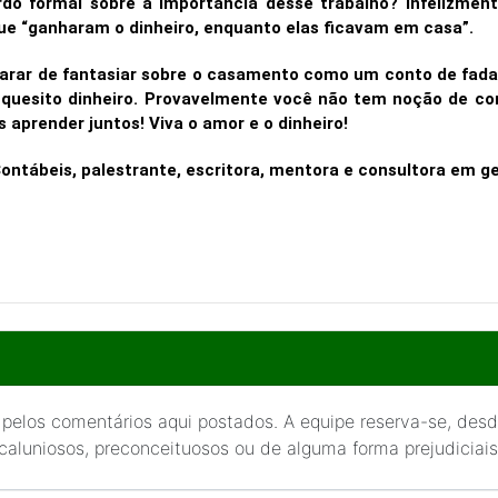
rdo formal sobre a importância desse trabalho? Infelizme
que “ganharam o dinheiro, enquanto elas ficavam em casa”.
parar de fantasiar sobre o casamento como um conto de fadas
 quesito dinheiro. Provavelmente você não tem noção de c
 aprender juntos! Viva o amor e o dinheiro!
Contábeis, palestrante, escritora, mentora e consultora em g
 pelos comentários aqui postados. A equipe reserva-se, desde
 caluniosos, preconceituosos ou de alguma forma prejudiciais 