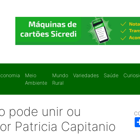
Economia
Meio
Mundo
Variedades
Saúde
Curios
Ambiente
Rural
o pode unir ou
C
or Patricia Capitanio