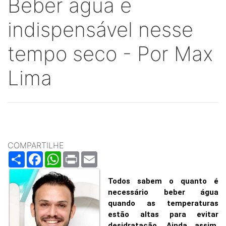
Beber água é
indispensável nesse
tempo seco - Por Max
Lima
COMPARTILHE
Share
Facebook
WhatsApp
Print
Email
Todos sabem o quanto é
necessário beber água
quando as temperaturas
estão altas para evitar
desidratação.
Ainda assim,