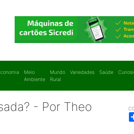
Economia
Meio
Mundo
Variedades
Saúde
Curios
Ambiente
Rural
sada? - Por Theo
C