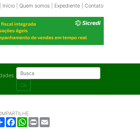
|
Início
|
Quem somos
|
Expediente
|
Contato
idades
Ok
OMPARTILHE
Share
Facebook
WhatsApp
Print
Email