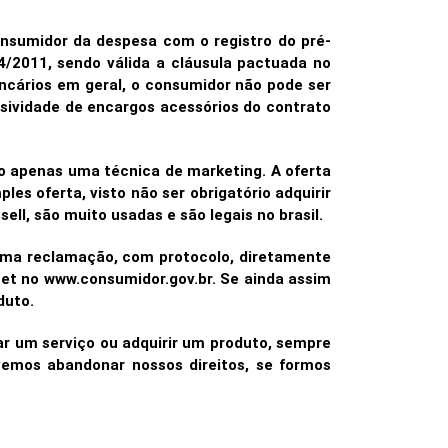
onsumidor da despesa com o registro do pré-
4/2011, sendo válida a cláusula pactuada no
ancários em geral, o consumidor não pode ser
usividade de encargos acessórios do contrato
o apenas uma técnica de marketing. A oferta
es oferta, visto não ser obrigatório adquirir
ll, são muito usadas e são legais no brasil.
r uma reclamação, com protocolo, diretamente
et no www.consumidor.gov.br. Se ainda assim
duto.
r um serviço ou adquirir um produto, sempre
vemos abandonar nossos direitos, se formos