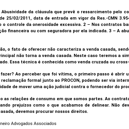
– Abusividade da cláusula que prevê o ressarcimento pelo c
de 25/02/2011, data de entrada em vigor da Res.-CMN 3.95
do o controle da onerosidade excessiva. 2 – Nos contratos b
ção financeira ou com seguradora por ela indicada. 3 – A ab
ão, o fato de oferecer não caracteriza a venda casada, send
ncipal não torna a venda casada. Neste caso teremos a simpl
jado. Essa técnica é conhecida como venda cruzada ou cross-se
fazer? Ao perceber que foi vítima, o primeiro passo é abri
a reclamação formal junto ao PROCON, podendo ser via intern
ilidade de mover uma ação judicial contra o fornecedor do pro
 as relações de consumo em que somos partes. Ao contrata
tando prejuízos como o que acabamos de delinear. Não de
casada, devemos procurar nossos direitos.
arneiro Advogados Associados