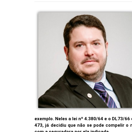
exemplo. Neles a lei nº 4.380/64 e o DL73/6
473, já decidiu que não se pode compelir o 
com a seguradora por ela indicada.