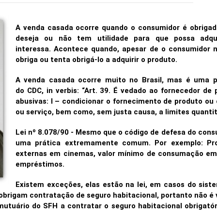
A venda casada ocorre quando o consumidor é obrigad
deseja ou não tem utilidade para que possa adqu
interessa. Acontece quando, apesar de o consumidor n
obriga ou tenta obrigá-lo a adquirir o produto.
A venda casada ocorre muito no Brasil, mas é uma prá
do CDC, in verbis: “Art. 39. É vedado ao fornecedor de 
abusivas: I – condicionar o fornecimento de produto ou
ou serviço, bem como, sem justa causa, a limites quantit
Lei nº 8.078/90 - Mesmo que o código de defesa do consu
uma prática extremamente comum. Por exemplo: Proi
externas em cinemas, valor mínimo de consumação em 
empréstimos.
Existem exceções, elas estão na lei, em casos do sist
6 obrigam contratação de seguro habitacional, portanto não 
mutuário do SFH a contratar o seguro habitacional obrigató