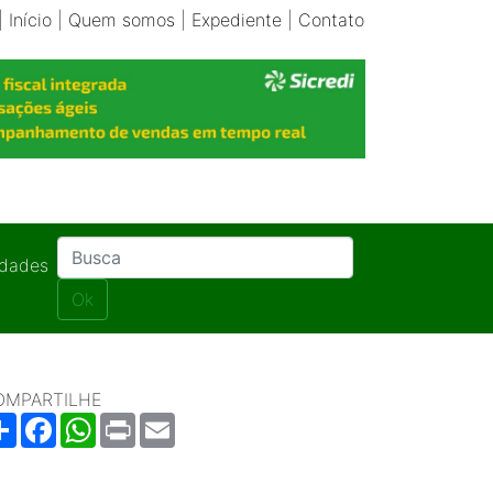
|
Início
|
Quem somos
|
Expediente
|
Contato
idades
Ok
OMPARTILHE
Share
Facebook
WhatsApp
Print
Email