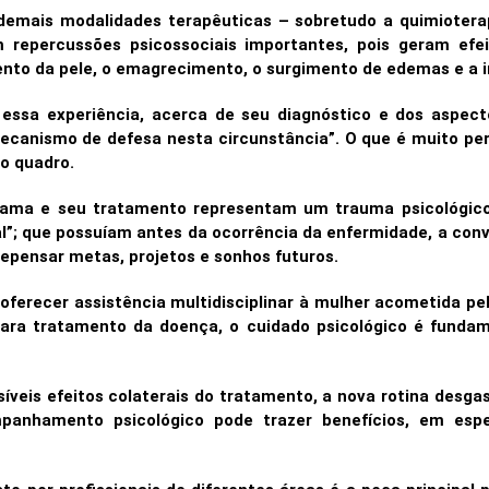
 demais modalidades terapêuticas – sobretudo a quimioter
m repercussões psicossociais importantes, pois geram efei
to da pele, o emagrecimento, o surgimento de edemas e a in
 essa experiência, acerca de seu diagnóstico e dos aspect
ismo de defesa nesta circunstância”. O que é muito perig
o quadro.
 mama e seu tratamento representam um trauma psicológico
al”; que possuíam antes da ocorrência da enfermidade, a conv
epensar metas, projetos e sonhos futuros.
 oferecer assistência multidisciplinar à mulher acometida p
a tratamento da doença, o cuidado psicológico é fundam
íveis efeitos colaterais do tratamento, a nova rotina desga
nhamento psicológico pode trazer benefícios, em espec