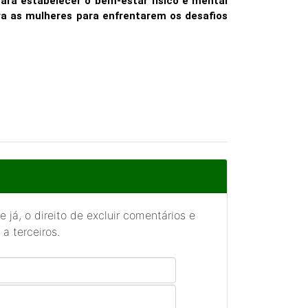
para estabelecer o bem-estar físico e mental
ra as mulheres para enfrentarem os desafios
 já, o direito de excluir comentários e
a terceiros.