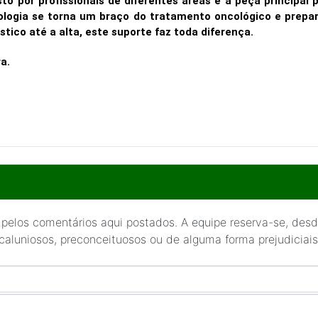
 por profissionais de diferentes áreas é a peça principal 
logia se torna um braço do tratamento oncológico e prepa
ico até a alta, este suporte faz toda diferença.
a.
 pelos comentários aqui postados. A equipe reserva-se, desde
 caluniosos, preconceituosos ou de alguma forma prejudiciais 