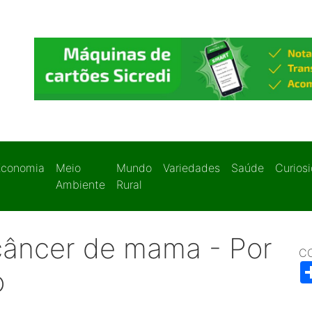
Economia
Meio
Mundo
Variedades
Saúde
Curios
Ambiente
Rural
câncer de mama - Por
C
o