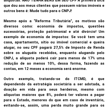
alíquotas. NÃO TENHA BENS EM SEU CPF A primeira dica
que dou aos meus clientes que possuem vários imóveis e
outros bens é: Mude tudo para o CNPJ!
Mesmo após a “Reforma Tributária”, os motivos são
diversos como: economia de impostos, questões
sucessórias, proteção patrimonial e até divórcio! Um
exemplo de economia de impostos: Se você tem uma
casa, apartamento, sítio ou imóvel comercial e queira
alugar, no seu CPF pagará 27,5% de Imposto de Renda
sobre os aluguéis recebidos, enquanto alugando pelo
CNPJ, a alíquota poderá cair para menos de 17% uma
redução de ao menos 10%, dessa forma, fazendo as
contas, em 12 meses a economia será enorme.
Outro exemplo, tratando-se do ITCMD, é que
dependendo da estratégia societária a ser adotada, a
doação em vida para seus herdeiros, mesmo com
alíquotas maiores que 8%, poderá ter valores a pagar
para o Estado, menores do que em caso de inventário,
evitando-se, assim, uma perda muito grande para os