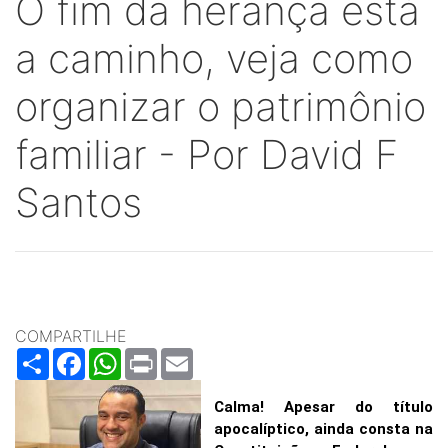
O fim da herança está
a caminho, veja como
organizar o patrimônio
familiar - Por David F
Santos
COMPARTILHE
Share
Facebook
WhatsApp
Print
Email
Calma! Apesar do título
apocalíptico, ainda consta na