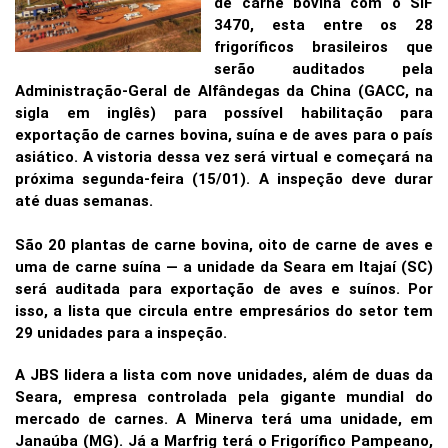
de carne bovina com o SIF
3470, esta entre os 28
frigoríficos brasileiros que
serão auditados pela
Administração-Geral de Alfândegas da China (GACC, na
sigla em inglês) para possível habilitação para
exportação de carnes bovina, suína e de aves para o país
asiático. A vistoria dessa vez será virtual e começará na
próxima segunda-feira (15/01). A inspeção deve durar
até duas semanas.
São 20 plantas de carne bovina, oito de carne de aves e
uma de carne suína — a unidade da Seara em Itajaí (SC)
será auditada para exportação de aves e suínos. Por
isso, a lista que circula entre empresários do setor tem
29 unidades para a inspeção.
A JBS lidera a lista com nove unidades, além de duas da
Seara, empresa controlada pela gigante mundial do
mercado de carnes. A Minerva terá uma unidade, em
Janaúba (MG). Já a Marfrig terá o Frigorífico Pampeano,