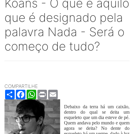
Koans - O que é aquilo
que é designado pela
palavra Nada - Será o
começo de tudo?
COMPARTILHE
Share
Facebook
WhatsApp
Print
Email
Debaixo da terra há um caixão,
dentro do qual se deita um
esqueleto que um dia esteve de pé.
Quem andava pelo mundo e quem
agora se deita? No dente do
esqueleto há um verme, dado à luz