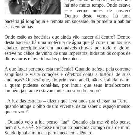
há não muito tempo. Onde estava
este verme antes de nascer?
Dentro deste verme há uma
bactéria já longínqua e remota em sucessão da primeira a habitar
estas entranhas.
Onde estão as bactérias que ainda vão nascer ali dentro? Dentro
desta bactéria há uma molécula de água que já correu muitos rios
abaixo, precipitou-se em incontáveis chuvas por todo o globo,
esteve no cálice de vinho de uma imperatriz, hidratou os corpos de
dinossauros e invertebrados paleozoicos.
A que lugar pertence esta molécula? Quando trafega pela corrente
sanguínea e visita corações e cérebros conta a história de suas
andanças? Ou será que, tão primeva e anciã, não vê, ainda assim,
a quem pudesse contá-las, por intuir que seus interlocutores
também já eram e estavam antes mesmo do tempo?
. A luz das estrelas – dizem que leva anos pra chegar na Terra ,
quando atinge o olho de um vivente, deixa saber o espaço imenso
que cruzou?
. Quando vejo a lua penso “lua”. Quando ela me vê não pensa
nem diz, ela vê. Se fosse um pouco parecida comigo riria de mim.
Sendo igual a mim ela permanece em silêncio.