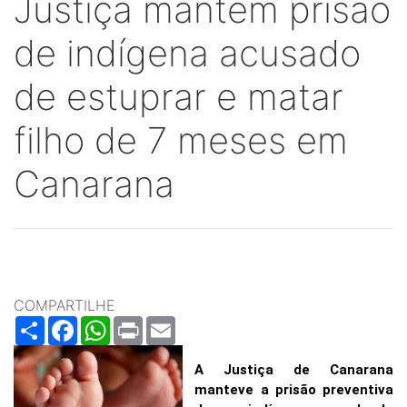
Justiça mantém prisão
de indígena acusado
de estuprar e matar
filho de 7 meses em
Canarana
COMPARTILHE
Share
Facebook
WhatsApp
Print
Email
A Justiça de Canarana
manteve a prisão preventiva