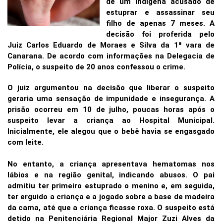
de um indígena acusado de
estuprar e assassinar seu
filho de apenas 7 meses. A
decisão foi proferida pelo
Juiz Carlos Eduardo de Moraes e Silva da 1ª vara de
Canarana. De acordo com informações na Delegacia de
Polícia, o suspeito de 20 anos confessou o crime.
O juiz argumentou na decisão que liberar o suspeito
geraria uma sensação de impunidade e insegurança. A
prisão ocorreu em 10 de julho, poucas horas após o
suspeito levar a criança ao Hospital Municipal.
Inicialmente, ele alegou que o bebê havia se engasgado
com leite.
No entanto, a criança apresentava hematomas nos
lábios e na região genital, indicando abusos. O pai
admitiu ter primeiro estuprado o menino e, em seguida,
ter erguido a criança e a jogado sobre a base de madeira
da cama, até que a criança ficasse roxa. O suspeito está
detido na Penitenciária Regional Major Zuzi Alves da