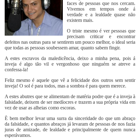
faces de pessoas que nos cercam.
Vivemos em tempos onde á
verdade e a lealdade quase não
existem mais.
O triste mesmo é ver pessoas que
precisam criticar e encontrar
defeitos nas outras para se sentirem um pouco melhor, o ideal seria
que todas as pessoas soubessem amar, quanto sabem fingir.
A estes escravos da maledicência, deixo a minha pena, pois á
inveja é algo tão vil e vergonhoso que ninguém se atreve a
confessa-la!
Feliz mesmo é aquele que vê a felicidade dos outros sem sentir
inveja! O sol é para todos, mas a sombra é para quem merece.
A estes abutres que se alimentam de matéria podre que é a inveja à
falsidade, deixem de ser medíocres e trazem a sua própria vida em
vez de usar as alheias como escoras.
È bem melhor levar uma surra da sinceridade do que um abraço
da falsidade, e quantos abraços já levaram de pessoas de nos fazia
juras de amizade, de lealdade e principalmente de quem nunca
esperávamos.