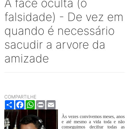
A face oculta (ó
falsidade) - De vez em
quando é necessário
sacudir a arvore da
amizade
COMPARTILHE
Share
Facebook
WhatsApp
Print
Email
Às vezes convivemos meses, anos
e até mesmo a vida toda e não
conseguimos decifrar todas as