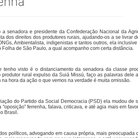
enha
 a senadora e presidente da Confederação Nacional da Agric
rita dos direitos dos produtores rurais, ajudando-os a se livr
NGs, Ambientalista, indigenistas e tantos outros, ela inclusi
 o Folha de São Paulo, a qual acompanho com certa distância.
 tenho visto é o distanciamento da senadora da classe pr
 produtor rural expulso da Suiá Missú, faço as palavras dele 
 na hora da ação o que vemos na verdade é muita omissão.
riação do Partido da Social Democracia (PSD) ela mudou de s
“oposição” ferrenha, falava, criticava, e até agia mais em favo
o Brasil.
dos políticos, advogando em causa própria, mais preocupada 