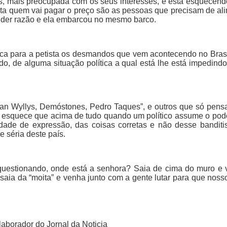
s, mais preocupada com os seus interesses, e está esquecendo
xtinta quem vai pagar o preço são as pessoas que precisam de al
nder razão e ela embarcou no mesmo barco.
lica para a petista os desmandos que vem acontecendo no Bras
o, de alguma situação política a qual está lhe está impedind
Jean Wyllys, Demóstones, Pedro Taques”, e outros que só pen
 e esquece que acima de tudo quando um político assume o pod
erdade de expressão, das coisas corretas e não desse band
e séria deste país.
uestionando, onde está a senhora? Saia de cima do muro e ve
aia da “moita” e venha junto com a gente lutar para que nosso
laborador do Jornal da Noticia