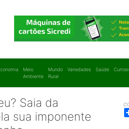
Economia
Meio
Mundo
Variedades
Saúde
Curios
Ambiente
Rural
eu? Saia da
C
ela sua imponente