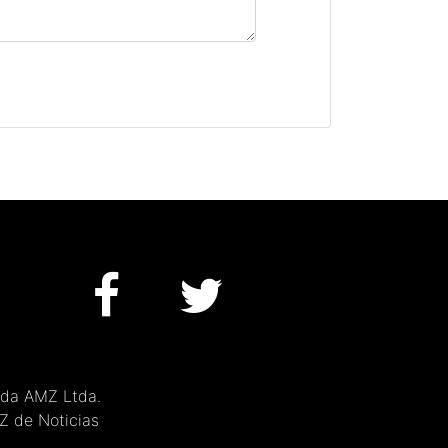
 da AMZ Ltda.
MZ de Noticias