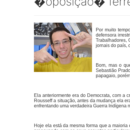
�oposição� ferr
Por muito tempo
defensora irrest
Trabalhadores, O
jornais do país,
Bom, mas o que
Sebastião Prado
papagaio, porém
Ela anteriormente era do Democrata, com a c
Rousseff a situação, antes da mudança ela era 
enfrentando uma verdadeira Guerra Indígena n
Hoje ela está da mesma forma que a maioria 