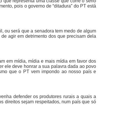
 que representa uma classe que corre o sério
imento, pois o governo de “ditadura” do PT está
il, ou será que a senadora tem medo de algum
o de agir em detrimento dos que precisam dela
sam em mídia, mídia e mais mídia em favor dos
er ele deve honrar a sua palavra dada ao povo
itismo que o PT vem impondo ao nosso país e
nha defender os produtores rurais a quais a
s direitos sejam respeitados, num país que só