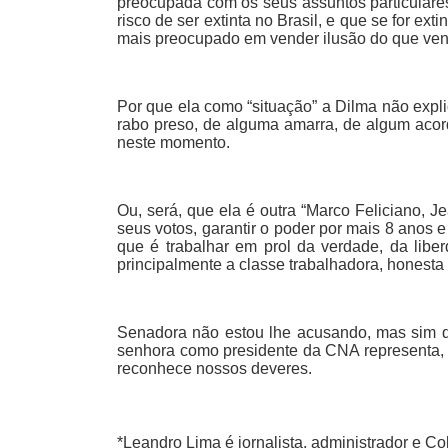
preocupada com os seus assuntos particulare
risco de ser extinta no Brasil, e que se for e
mais preocupado em vender ilusão do que ve
Por que ela como “situação” a Dilma não exp
rabo preso, de alguma amarra, de algum acord
neste momento.
Ou, será, que ela é outra “Marco Feliciano, 
seus votos, garantir o poder por mais 8 anos
que é trabalhar em prol da verdade, da lib
principalmente a classe trabalhadora, honesta 
Senadora não estou lhe acusando, mas sim q
senhora como presidente da CNA representa, s
reconhece nossos deveres.
*
Leandro Lima
é jornalista, administrador e Co