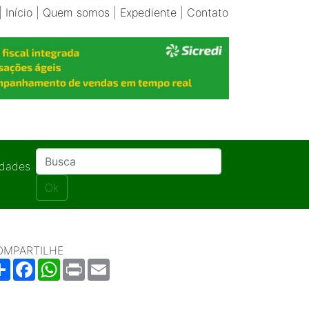
|
Início
|
Quem somos
|
Expediente
|
Contato
idades
Ok
OMPARTILHE
Share
Facebook
WhatsApp
Print
Email