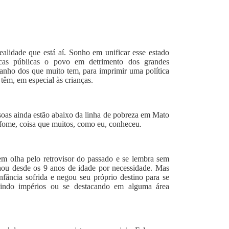
alidade que está aí. Sonho em unificar esse estado
icas públicas o povo em detrimento dos grandes
 ganho dos que muito tem, para imprimir uma política
 têm, em especial às crianças.
oas ainda estão abaixo da linha de pobreza em Mato
ome, coisa que muitos, como eu, conheceu.
m olha pelo retrovisor do passado e se lembra sem
lhou desde os 9 anos de idade por necessidade. Mas
fância sofrida e negou seu próprio destino para se
ruindo impérios ou se destacando em alguma área