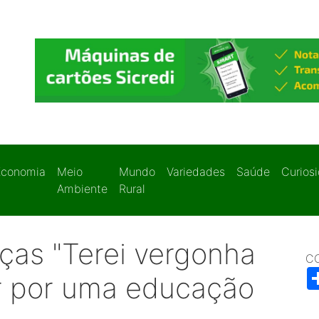
Economia
Meio
Mundo
Variedades
Saúde
Curios
Ambiente
Rural
nças "Terei vergonha
C
ar por uma educação