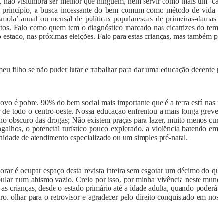
 não vislumbra ser melhor que ninguém, nem servir como mais um ‘case
princípio, a busca incessante do bem comum como método de vida e, 
mola’ anual ou mensal de políticas popularescas de primeiras-damas
tos. Falo como quem tem o diagnóstico marcado nas cicatrizes do temp
estado, nas próximas eleições. Falo para estas crianças, mas também pa
eu filho se não puder lutar e trabalhar para dar uma educação decente p
 povo é pobre. 90% do bem social mais importante que é a terra está nas
 de todo o centro-oeste. Nossa educação enfrentou a mais longa greve
o obscuro das drogas; Não existem praças para lazer, muito menos curs
angalhos, o potencial turístico pouco explorado, a violência batendo 
unidade de atendimento especializado ou um simples pré-natal.
lorar é ocupar espaço desta revista inteira sem esgotar um décimo do q
ular num abismo vazio. Creio por isso, por minha vivência neste mun
m as crianças, desde o estado primário até a idade adulta, quando poder
o, olhar para o retrovisor e agradecer pelo direito conquistado em no