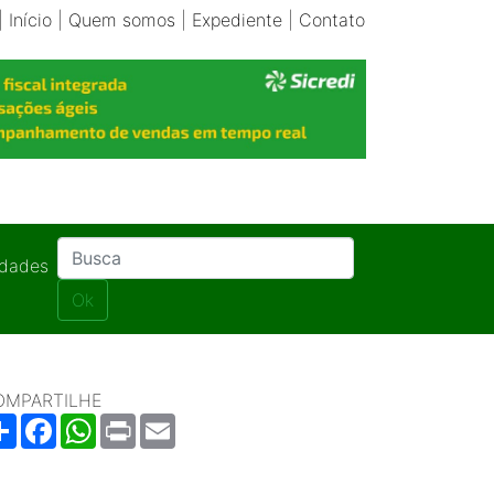
|
Início
|
Quem somos
|
Expediente
|
Contato
idades
Ok
OMPARTILHE
Share
Facebook
WhatsApp
Print
Email