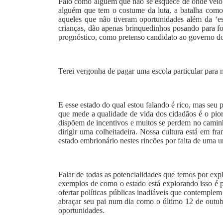
Falo como alguém que não se esquece de onde veio,
alguém que tem o costume da luta, a batalha como 
aqueles que não tiveram oportunidades além da ‘es
crianças, dão apenas brinquedinhos posando para fo
prognóstico, como pretenso candidato ao governo do 
Terei vergonha de pagar uma escola particular para m
E esse estado do qual estou falando é rico, mas seu
que mede a qualidade de vida dos cidadãos é o pior
dispõem de incentivos e muitos se perdem no caminh
dirigir uma colheitadeira. Nossa cultura está em fr
estado embrionário nestes rincões por falta de uma 
Falar de todas as potencialidades que temos por exp
exemplos de como o estado está explorando isso é p
ofertar políticas públicas inadiáveis que contemple
abraçar seu pai num dia como o último 12 de outubr
oportunidades.