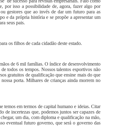
’ de sucesso para revistas empresariais. Falo como
por isso a possibilidade de, agora, fazer algo por
 ou gestores que ao invés de dar um futuro para as
o e da própria história e se propõe a apresentar um
ra seus pais.
ara os filhos de cada cidadão deste estado.
 mãos de 6 mil famílias. O índice de desenvolvimento
 de todos os tempos. Nossos talentos esportivos não
os gratuitos de qualificação que ensine mais do que
em nossa porta. Milhares de crianças ainda morrem no
ue temos em termos de capital humano e ideias. Citar
do de incertezas que, podemos juntos ser capazes de
á chegar, um dia, com diploma e qualificação na mão,
sso eventual futuro governo, que será o governo das