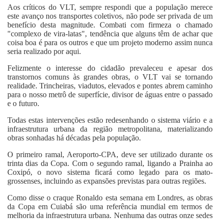
Aos críticos do VLT, sempre respondi que a população merece
este avanço nos transportes coletivos, não pode ser privada de um
benefício desta magnitude. Combati com firmeza o chamado
"complexo de vira-latas", tendência que alguns têm de achar que
coisa boa é para os outros e que um projeto moderno assim nunca
seria realizado por aqui.
Felizmente o interesse do cidadão prevaleceu e apesar dos
transtornos comuns às grandes obras, o VLT vai se tornando
realidade. Trincheiras, viadutos, elevados e pontes abrem caminho
para o nosso metrô de superfície, divisor de águas entre o passado
e o futuro.
Todas estas intervenções estão redesenhando o sistema viário e a
infraestrutura urbana da região metropolitana, materializando
obras sonhadas há décadas pela população.
O primeiro ramal, Aeroporto-CPA, deve ser utilizado durante os
trinta dias da Copa. Com o segundo ramal, ligando a Prainha ao
Coxipó, o novo sistema ficará como legado para os mato-
grossenses, incluindo as expansões previstas para outras regiões.
Como disse o craque Ronaldo esta semana em Londres, as obras
da Copa em Cuiabá são uma referência mundial em termos de
melhoria da infraestrutura urbana. Nenhuma das outras onze sedes