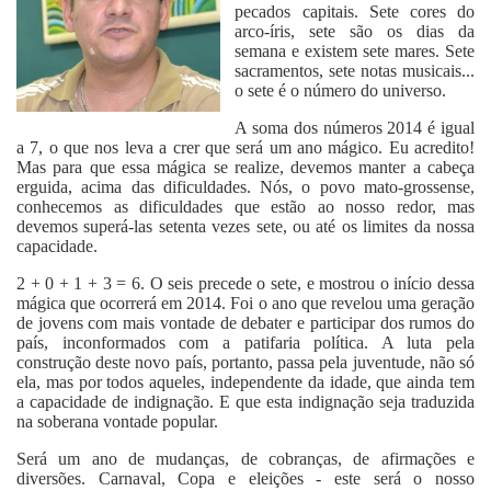
pecados capitais. Sete cores do
arco-íris, sete são os dias da
semana e existem sete mares. Sete
sacramentos, sete notas musicais...
o sete é o número do universo.
A soma dos números 2014 é igual
a 7, o que nos leva a crer que será um ano mágico. Eu acredito!
Mas para que essa mágica se realize, devemos manter a cabeça
erguida, acima das dificuldades. Nós, o povo mato-grossense,
conhecemos as dificuldades que estão ao nosso redor, mas
devemos superá-las setenta vezes sete, ou até os limites da nossa
capacidade.
2 + 0 + 1 + 3 = 6. O seis precede o sete, e mostrou o início dessa
mágica que ocorrerá em 2014. Foi o ano que revelou uma geração
de jovens com mais vontade de debater e participar dos rumos do
país, inconformados com a patifaria política. A luta pela
construção deste novo país, portanto, passa pela juventude, não só
ela, mas por todos aqueles, independente da idade, que ainda tem
a capacidade de indignação. E que esta indignação seja traduzida
na soberana vontade popular.
Será um ano de mudanças, de cobranças, de afirmações e
diversões. Carnaval, Copa e eleições - este será o nosso