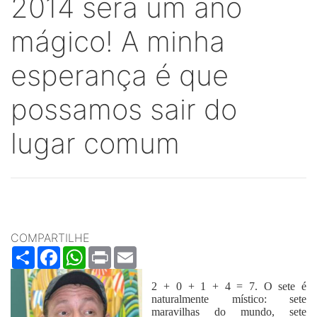
2014 será um ano
mágico! A minha
esperança é que
possamos sair do
lugar comum
COMPARTILHE
Share
Facebook
WhatsApp
Print
Email
2 + 0 + 1 + 4 = 7. O sete é
naturalmente místico: sete
maravilhas do mundo, sete