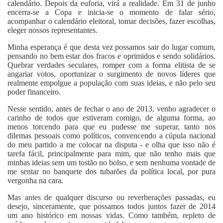
calendário. Depois da euforia, virá a realidade. Em 31 de junho
encerra-se a Copa e inicia-se o momento de falar sério,
acompanhar o calendário eleitoral, tomar decisões, fazer escolhas,
eleger nossos representantes.
Minha esperança é que desta vez possamos sair do lugar comum,
pensando no bem estar dos fracos e oprimidos e sendo solidários.
Quebrar verdades seculares, romper com a forma elitista de se
angariar votos, oportunizar o surgimento de novos líderes que
realmente empolgue a população com suas ideias, e não pelo seu
poder financeiro.
Nesse sentido, antes de fechar o ano de 2013, venho agradecer o
carinho de todos que estiveram comigo, de alguma forma, ao
menos torcendo para que eu pudesse me superar, tanto nos
dilemas pessoais como políticos, convencendo a cúpula nacional
do meu partido a me colocar na disputa - e olha que isso não é
tarefa fácil, principalmente para mim, que não tenho mais que
minhas ideias sem um tostão no bolso, e sem nenhuma vontade de
me sentar no banquete dos tubarões da política local, por pura
vergonha na cara.
Mas antes de qualquer discurso ou reverberações passadas, eu
desejo, sinceramente, que possamos todos juntos fazer de 2014
um ano histórico em nossas vidas. Como também, repleto de