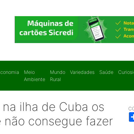
Economia
Meio
Mundo
Variedades
Saúde
Curios
Ambiente
Rural
 na ilha de Cuba os
C
e não consegue fazer