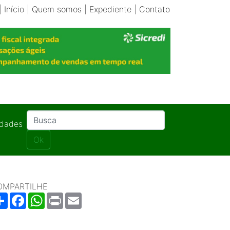
|
Início
|
Quem somos
|
Expediente
|
Contato
idades
Ok
OMPARTILHE
Share
Facebook
WhatsApp
Print
Email