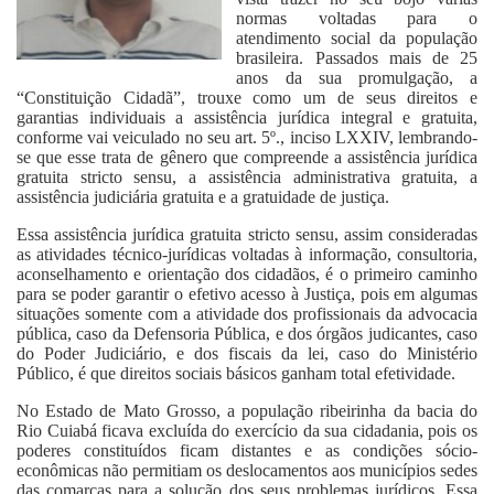
normas voltadas para o
atendimento social da população
brasileira. Passados mais de 25
anos da sua promulgação, a
“Constituição Cidadã”, trouxe como um de seus direitos e
garantias individuais a assistência jurídica integral e gratuita,
conforme vai veiculado no seu art. 5º., inciso LXXIV, lembrando-
se que esse trata de gênero que compreende a assistência jurídica
gratuita stricto sensu, a assistência administrativa gratuita, a
assistência judiciária gratuita e a gratuidade de justiça.
Essa assistência jurídica gratuita stricto sensu, assim consideradas
as atividades técnico-jurídicas voltadas à informação, consultoria,
aconselhamento e orientação dos cidadãos, é o primeiro caminho
para se poder garantir o efetivo acesso à Justiça, pois em algumas
situações somente com a atividade dos profissionais da advocacia
pública, caso da Defensoria Pública, e dos órgãos judicantes, caso
do Poder Judiciário, e dos fiscais da lei, caso do Ministério
Público, é que direitos sociais básicos ganham total efetividade.
No Estado de Mato Grosso, a população ribeirinha da bacia do
Rio Cuiabá ficava excluída do exercício da sua cidadania, pois os
poderes constituídos ficam distantes e as condições sócio-
econômicas não permitiam os deslocamentos aos municípios sedes
das comarcas para a solução dos seus problemas jurídicos. Essa