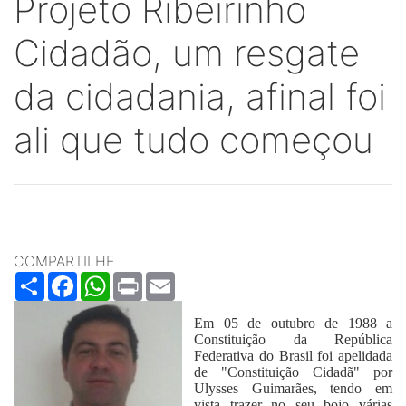
Projeto Ribeirinho
Cidadão, um resgate
da cidadania, afinal foi
ali que tudo começou
COMPARTILHE
Share
Facebook
WhatsApp
Print
Email
Em 05 de outubro de 1988 a
Constituição da República
Federativa do Brasil foi apelidada
de "Constituição Cidadã" por
Ulysses Guimarães, tendo em
vista trazer no seu bojo várias