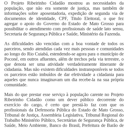
O Projeto Ribeirinho Cidadão mostrou as necessidades da
população, que não era somente de justiça, mas também de
informações sobre aposentadoria, expedição de segunda via de
documentos de identidade, CPF, Titulo Eleitoral, o que fez
agregar o apoio do Governo do Estado de Mato Grosso para
possibilitar o atendimento com profissionais de saúde lato sensu,
Secretaria de Segurança Pública e Saúde, Ministério da Fazenda.
As dificuldades são vencidas com a boa vontade de todos os
parceiros, sendo atendidas cada vez mais pessoas e comunidades
ao longo do Rio Cuiabá, estendendo-se agora para o município de
Poconé, em outros afluentes, além de trechos pela via terrestre, o
que denota ser uma atividade verdadeiramente itinerante de
cidadania. Mas não existem dificuldades instransponíveis se todos
os parceiros estão imbuídos de dar efetividade a cidadania para
aqueles que nunca imaginavam um dia recebe-la na sua própria
comunidade.
Mais do que prestar esse serviço à população carente no Projeto
Ribeirinho Cidadão como um dever público decorrente do
exercício do cargo, é certo que prestá-lo faz com que os
profissionais da Defensoria Pública do Estado de Mato Grosso,
Tribunal de Justiça, Assembleia Legislativa, Tribunal Regional do
Trabalho Ministério Público, Secretárias de Segurança Pública, de
Saúde, Meio Ambiente, Banco do Brasil, Prefeitura de Barão de