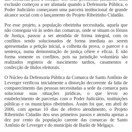
exclusão começou a ser afastada quando a Defensoria Pública, o
Poder Judiciário começaram uma parceira institucional de grande
alcance social com o lançamento do Projeto Ribeirinho Cidadão.
Por esse projeto, a população ribeirinha necessitada, aquela que
não conseguia vir às sedes das comarcas, onde se situam os fóruns
de Justiça, passou a ser atendida de forma integral, com os
conflitos sendo solucionados de forma imediata ao serem
apresentadas a petição inicial, a colheita da prova, o parecer e a
sentença, numa demonstração de justiça célere e eficaz. E não
forma somente os conflitos, pois na jurisdição voluntária são
realizados registros de nascimento tardios, casamentos e
confecção de títulos eleitorais.
O Núcleo da Defensoria Pública da Comarca de Santo Antônio de
Leverger verificou inicialmente a distorção decorrente da falta de
comparecimento das pessoas necessitadas a sede da comarca para
solucionar suas situações jurídicas, o que levou ao
estabelecimento de parcerias com o Poder Judiciário, instituições
públicas e os municípios ribeirinhos. Assim foi que, em abril de
2006, com apenas 10 dias de efetivo atendimento, o Projeto
Ribeirinho Cidadão deu seus primeiros passos e atendia apenas a
dez por cento da população carente das comarcas de Santo
Antônio de Leverger e do município de Barão de Melgaço.