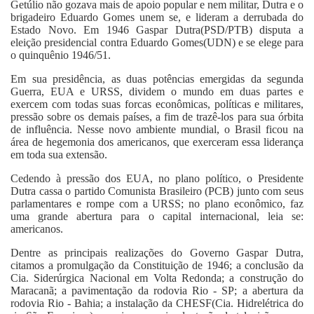
Getúlio não gozava mais de apoio popular e nem militar, Dutra e o
brigadeiro Eduardo Gomes unem se, e lideram a derrubada do
Estado Novo. Em 1946 Gaspar Dutra(PSD/PTB) disputa a
eleição presidencial contra Eduardo Gomes(UDN) e se elege para
o quinquênio 1946/51.
Em sua presidência, as duas potências emergidas da segunda
Guerra, EUA e URSS, dividem o mundo em duas partes e
exercem com todas suas forcas econômicas, políticas e militares,
pressão sobre os demais países, a fim de trazê-los para sua órbita
de influência. Nesse novo ambiente mundial, o Brasil ficou na
área de hegemonia dos americanos, que exerceram essa liderança
em toda sua extensão.
Cedendo à pressão dos EUA, no plano político, o Presidente
Dutra cassa o partido Comunista Brasileiro (PCB) junto com seus
parlamentares e rompe com a URSS; no plano econômico, faz
uma grande abertura para o capital internacional, leia se:
americanos.
Dentre as principais realizações do Governo Gaspar Dutra,
citamos a promulgação da Constituição de 1946; a conclusão da
Cia. Siderúrgica Nacional em Volta Redonda; a construção do
Maracanã; a pavimentação da rodovia Rio - SP; a abertura da
rodovia Rio - Bahia; a instalação da CHESF(Cia. Hidrelétrica do