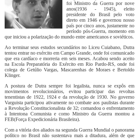
foi Ministro da Guerra por nove
anos(1936 - 1945), eleito
presidente do Brasil pelo voto
direto em 1946 e governou nosso
país por cinco anos, justamente no
período pós-Guerra, momento em
que iniciou a polarização do mundo entre americanos e soviéticos.
Ao terminar seus estudos secundários no Liceu Cuiabano, Dutra
tentou entrar no exército em Campo Grande, onde foi comunicado
que era cardíaco e morreria em seis meses. Acabou sendo aceito
na Escola Preparatória do Exército em Rio Pardo-RS, onde foi
colega de Getúlio Vargas, Mascarenhas de Moraes e Bertoldo
Klinger.
A postura de Dutra sempre foi legalista, nunca se expôs em
movimentos revolucionários, evitou participar das revoltas
tenentistas de 1922, 1924 e da revolução de 1930. No governo
Varguista participou ativamente no combate aos paulistas durante
a Revolução Constitucionalista de 32; comandou o enfrentamento
à Intentona Comunista e como Ministro da Guerra montou a
FEB(Força Expedicionária Brasileira).
Com a vitória dos aliados na segunda Guerra Mundial o panorama
político no Brasil não sustentava mais a ditadura, além de que