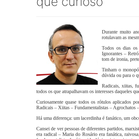
que curioso
Durante muito ano
rotulavam as mesm
Todos os dias os
Ignorantes – Retró
tom de ironia, pret
Tinham o monopóli
dúvida ou para o q
Radicais, xiitas, 
todos os que atrapalhavam os interesses daqueles q
Curiosamente quase todos os rótulos aplicados por
Radicais – Xiitas – Fundamentalistas – Agrochatos 
Há uma diferença: um lacerdinha é fanático, um obce
Cansei de ver pessoas de diferentes partidos, marxi
era radical – Maria do Rosário era fanática, raivo