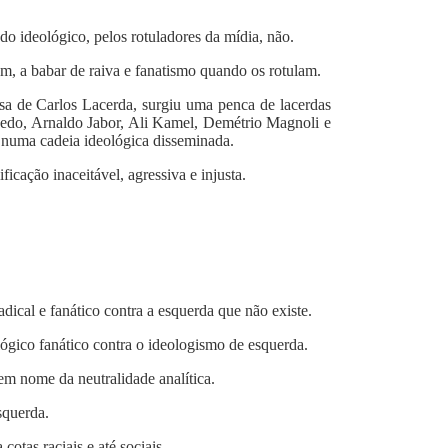
do ideológico, pelos rotuladores da mídia, não.
m, a babar de raiva e fanatismo quando os rotulam.
osa de Carlos Lacerda, surgiu uma penca de lacerdas
edo, Arnaldo Jabor, Ali Kamel, Demétrio Magnoli e
, numa cadeia ideológica disseminada.
icação inaceitável, agressiva e injusta.
dical e fanático contra a esquerda que não existe.
lógico fanático contra o ideologismo de esquerda.
em nome da neutralidade analítica.
squerda.
otas raciais e até sociais.