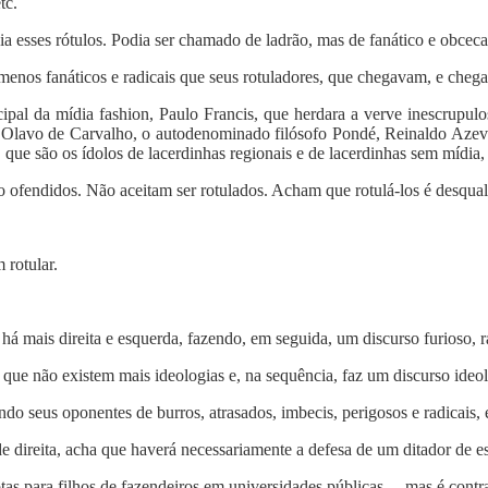
tc.
a esses rótulos. Podia ser chamado de ladrão, mas de fanático e obceca
menos fanáticos e radicais que seus rotuladores, que chegavam, e chega
cipal da mídia fashion, Paulo Francis, que herdara a verve inescrupul
 Olavo de Carvalho, o autodenominado filósofo Pondé, Reinaldo Azev
que são os ídolos de lacerdinhas regionais e de lacerdinhas sem mídia
o ofendidos. Não aceitam ser rotulados. Acham que rotulá-los é desqualif
 rotular.
há mais direita e esquerda, fazendo, em seguida, um discurso furioso, ra
 que não existem mais ideologias e, na sequência, faz um discurso ideo
do seus oponentes de burros, atrasados, imbecis, perigosos e radicais, 
de direita, acha que haverá necessariamente a defesa de um ditador de e
as para filhos de fazendeiros em universidades públicas –, mas é contra c