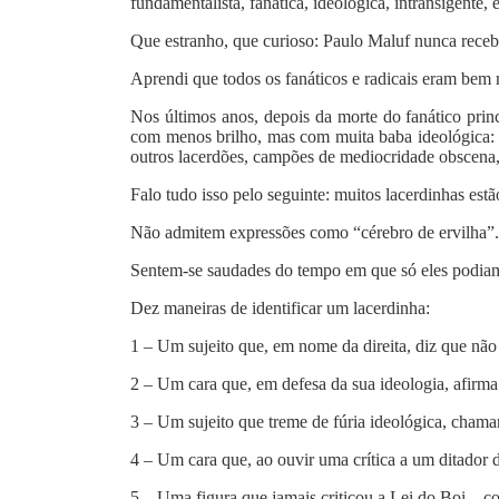
fundamentalista, fanática, ideológica, intransigente, e
Que estranho, que curioso: Paulo Maluf nunca recebi
Aprendi que todos os fanáticos e radicais eram bem 
Nos últimos anos, depois da morte do fanático prin
com menos brilho, mas com muita baba ideológica:
outros lacerdões, campões de mediocridade obscena, 
Falo tudo isso pelo seguinte: muitos lacerdinhas estã
Não admitem expressões como “cérebro de ervilha”.
Sentem-se saudades do tempo em que só eles podiam
Dez maneiras de identificar um lacerdinha:
1 – Um sujeito que, em nome da direita, diz que não 
2 – Um cara que, em defesa da sua ideologia, afirma
3 – Um sujeito que treme de fúria ideológica, chaman
4 – Um cara que, ao ouvir uma crítica a um ditador 
5 – Uma figura que jamais criticou a Lei do Boi – cot