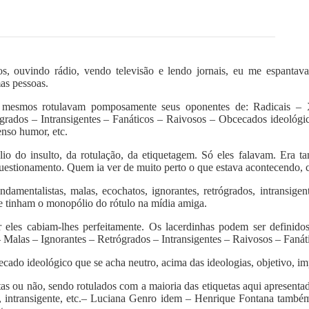
s, ouvindo rádio, vendo televisão e lendo jornais, eu me espant
as pessoas.
 mesmos rotulavam pomposamente seus oponentes de: Radicais – X
grados – Intransigentes – Fanáticos – Raivosos – Obcecados ideológico
enso humor, etc.
o do insulto, da rotulação, da etiquetagem. Só eles falavam. Era ta
uestionamento. Quem ia ver de muito perto o que estava acontecendo, c
fundamentalistas, malas, ecochatos, ignorantes, retrógrados, intransige
ue tinham o monopólio do rótulo na mídia amiga.
 eles cabiam-lhes perfeitamente. Os lacerdinhas podem ser definido
– Malas – Ignorantes – Retrógrados – Intransigentes – Raivosos – Faná
cado ideológico que se acha neutro, acima das ideologias, objetivo, imp
stas ou não, sendo rotulados com a maioria das etiquetas aqui apresen
sa, intransigente, etc.– Luciana Genro idem – Henrique Fontana tamb