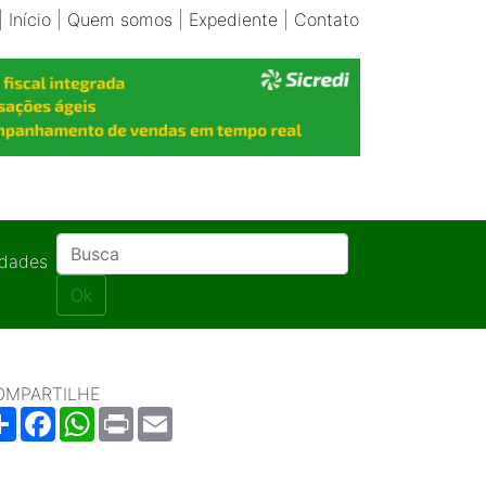
|
Início
|
Quem somos
|
Expediente
|
Contato
idades
Ok
OMPARTILHE
Share
Facebook
WhatsApp
Print
Email