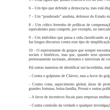
6 – Um tipo que defende a democracia, mas está dispo
7 – Um “ponderado” analista, defensor do Estado m
8 – Um crítico ferrenho de políticas de compensaç
equivalentes para competir, por exemplo, no mercado
9 – Um indivíduo que passa a vida classificando as pe
faz longos discursos contra esse tipo de simplificação 
10 – O representante de grupos que sempre encontrar
sociais e históricos, mas que, quando seus oponent
pretensamente racionais, abstratos e universais de co
Há outras maneiras de identificar um lacerdinha, mais
– Contra o golpismo de Chávez, mas a favor do gol
– Contra cotas, aquecimento global, áreas de prot
grandes fortunas, bolsa-família, Prouni e outras polític
– A favor de incentivos fiscais para empresas multin
– Contra comissão da verdade e qualquer investigaçã