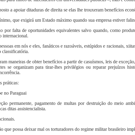
sto a apoiar ditaduras de direita se elas lhe trouxeram benefícios eco
ínimo, que exigirá um Estado máximo quando sua empresa estiver falin
ão por falta de oportunidades equivalentes salvo quando, como produt
 internacional.
ssoas em nós e eles, fanáticos e razoáveis, estúpidos e racionais, xiit
classificatória.
am maneiras de obter benefícios a partir de casuísmos, leis de exceção,
es se organizam para tirar-lhes privilégios ou reparar prejuízos his
ncorrência.
 práticas:
pe no Paraguai
eção permanente, pagamento de multas por destruição do meio ambien
as ditas assistencialista.
acionais.
o que possa deixar mal os torturadores do regime militar brasileiro im