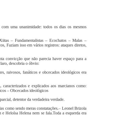
ava com uma unanimidade: todos os dias os mesmos
iitas – Fundamentalistas – Ecochatos – Malas –
s, Faziam isso em vários registros: ataques diretos,
nta convicção que não parecia haver espaço para a
laro, descobria o óbvio:
ntes, raivosos, fanáticos e obcecados ideológicos era
s, caracterizados e explicados aos marcianos como:
ticos – Obcecados ideológicos
arcial, detentor da verdadeira verdade.
tadas como sendo meras constatações.– Leonel Brizola
ém e Heloísa Helena nem se fala.Toda a esquerda era