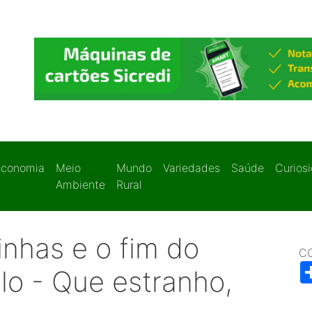
Economia
Meio
Mundo
Variedades
Saúde
Curios
Ambiente
Rural
inhas e o fim do
C
lo - Que estranho,