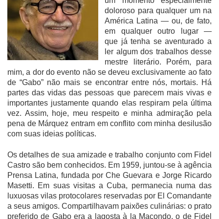
um momento especialmente
doloroso para qualquer um na
América Latina — ou, de fato,
em qualquer outro lugar —
que já tenha se aventurado a
ler algum dos trabalhos desse
mestre literário. Porém, para
mim, a dor do evento não se deveu exclusivamente ao fato
de “Gabo” não mais se encontrar entre nós, mortais. Há
partes das vidas das pessoas que parecem mais vivas e
importantes justamente quando elas respiram pela última
vez. Assim, hoje, meu respeito e minha admiração pela
pena de Márquez entram em conflito com minha desilusão
com suas ideias políticas.
Os detalhes de sua amizade e trabalho conjunto com Fidel
Castro são bem conhecidos. Em 1959, juntou-se à agência
Prensa Latina, fundada por Che Guevara e Jorge Ricardo
Masetti. Em suas visitas a Cuba, permanecia numa das
luxuosas vilas protocolares reservadas por El Comandante
a seus amigos. Compartilhavam paixões culinárias: o prato
preferido de Gabo era a lagosta à la Macondo, o de Fidel