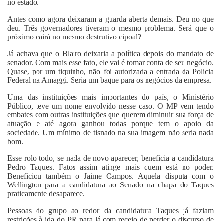
no estado.
Antes como agora deixaram a guarda aberta demais. Deu no que
deu. Três governadores tiveram o mesmo problema. Será que o
próximo cairá no mesmo destrutivo cipoal?
Já achava que o Blairo deixaria a política depois do mandato de
senador. Com mais esse fato, ele vai é tomar conta de seu negócio.
Quase, por um tiquinho, não foi autorizada a entrada da Policia
Federal na Amaggi. Seria um baque para os negócios da empresa.
Uma das instituições mais importantes do país, o Ministério
Público, teve um nome envolvido nesse caso. O MP vem tendo
embates com outras instituições que querem diminuir sua força de
atuação e até agora ganhou todas porque tem o apoio da
sociedade. Um mínimo de tisnado na sua imagem não seria nada
bom.
Esse rolo todo, se nada de novo aparecer, beneficia a candidatura
Pedro Taques. Fatos assim atinge mais quem está no poder.
Beneficiou também o Jaime Campos. Aquela disputa com o
Wellington para a candidatura ao Senado na chapa do Taques
praticamente desaparece.
Pessoas do grupo ao redor da candidatura Taques já faziam
restrições à ida do PR para lá com receio de perder o discurso de