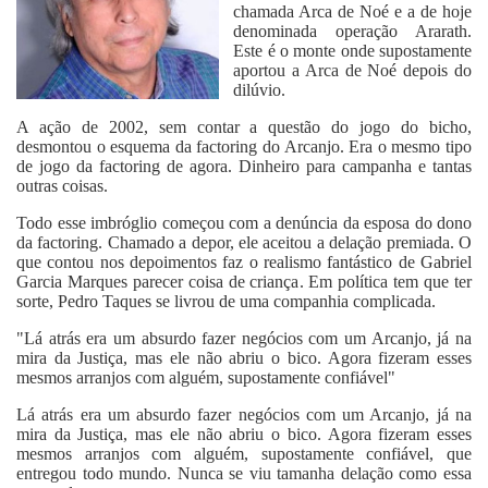
chamada Arca de Noé e a de hoje
denominada operação Ararath.
Este é o monte onde supostamente
aportou a Arca de Noé depois do
dilúvio.
A ação de 2002, sem contar a questão do jogo do bicho,
desmontou o esquema da factoring do Arcanjo. Era o mesmo tipo
de jogo da factoring de agora. Dinheiro para campanha e tantas
outras coisas.
Todo esse imbróglio começou com a denúncia da esposa do dono
da factoring. Chamado a depor, ele aceitou a delação premiada. O
que contou nos depoimentos faz o realismo fantástico de Gabriel
Garcia Marques parecer coisa de criança. Em política tem que ter
sorte, Pedro Taques se livrou de uma companhia complicada.
"Lá atrás era um absurdo fazer negócios com um Arcanjo, já na
mira da Justiça, mas ele não abriu o bico. Agora fizeram esses
mesmos arranjos com alguém, supostamente confiável"
Lá atrás era um absurdo fazer negócios com um Arcanjo, já na
mira da Justiça, mas ele não abriu o bico. Agora fizeram esses
mesmos arranjos com alguém, supostamente confiável, que
entregou todo mundo. Nunca se viu tamanha delação como essa