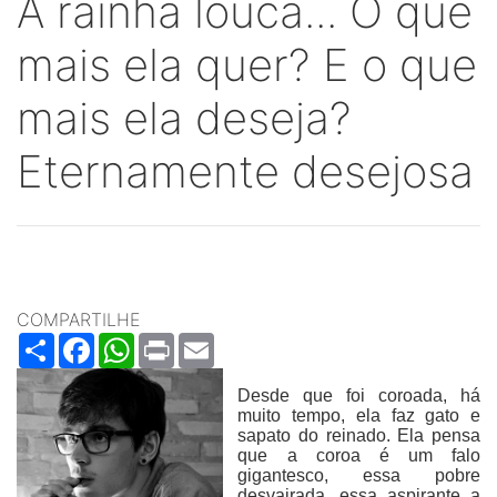
A rainha louca... O que
mais ela quer? E o que
mais ela deseja?
Eternamente desejosa
COMPARTILHE
Share
Facebook
WhatsApp
Print
Email
Desde que foi coroada, há
muito tempo, ela faz gato e
sapato do reinado. Ela pensa
que a coroa é um falo
gigantesco, essa pobre
desvairada, essa aspirante a