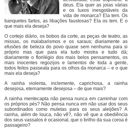
deus. Ela quer as joias várias
e os luxos inesgotáveis da
vida de monarca? Ela tem. Os
banquetes fartos, as libações faustosas? Ela os tem. E o
que mais ela deseja?
O cortejo diário, os bobos da corte, as peças de teatro, as
missas, os malabarismos e os saraus; diariamente as
efusões de beleza do povo quase sem nenhuma para si
próprio mas que para ela tudo mostra e tudo dá;
diariamente o florilégio dos mais belos pensamentos, os
mais inocentes regozijos e lamentos de toda a gente,
todos feitos passeata para os olhos da monarca – e o que
mais ela deseja?
A rainha violenta, inclemente, caprichosa, a rainha
desejosa, eternamente desejosa – de que mais?
A rainha mentecapta não pensa nunca em caminhar com
os próprios pés? Não pensa nunca em não usar dos seus
subordinados como muletas para os seus aleijões? A
rainha, além de louca, não vê?, não vê que a obediência
dos seus vassalos é ocasional, que o brilho da sua coroa é
passageiro?