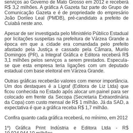
serviços ao Governo de Mato Grosso em 2012 e receberá
R$ 3,2 milhões. A gráfica A Gazeta faz parte do Grupo de
Comunicação Gazeta e é de propriedade do empresário
João Dorileo Leal (PMDB), pré-candidato a prefeito de
Cuiabá neste ano.
Apesar de ser investigada pelo Ministério Público Estadual
por licitações suspeitas na prefeitura de Várzea Grande a
época em que a cidade era comandada pelo prefeito
afastado pela Justiça e cassado pela Câmara, Murilo
Domingos (PR), a Integraf Gráfica e Editora receberá R$
3,1 milhões pelos serviços a serem prestados. Especula-
se que esta empresa teria ligações com um deputado
estadual com base eleitoral em Várzea Grande.
Outras gráficas receberão valores com menor importância.
Um dos destaques é a Ligraf (Editora de Liz Ltda) que
ficou conhecida no Estado após alocar um painel para ser
colocado em frente da Secopa (Secretaria Extraordinária
da Copa) com custo mensal de R$ 1 milhão. Já da SAD, a
expectativa é que a gráfica receba R$ 1,7 milhão.
Confira quanto cada gráfica receberá, no mínimo, em 2012
1º) Gráfica Print Indústria e Editora Ltda - R$