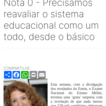
Nota 0 - Precisamos
reavaliar o sistema
educacional como um
todo, desde o básico
COMPARTILHE
Share
Facebook
WhatsApp
Print
Email
Esta semana, com a divulgação
dos resultados do Enem, o Exame
Nacional do Ensino Médio,
tivemos uma ‘grata’ surpresa com
a revelação de que nada menos
que 529 mil candidatos obtiveram