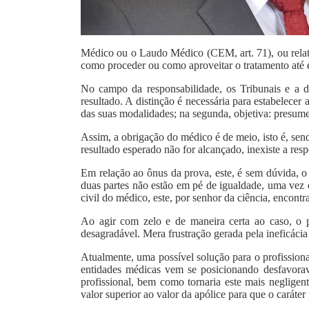
Médico ou o Laudo Médico (CEM, art. 71), ou relat
como proceder ou como aproveitar o tratamento até
No campo da responsabilidade, os Tribunais e a d
resultado. A distinção é necessária para estabelecer
das suas modalidades; na segunda, objetiva: presume, 
Assim, a obrigação do médico é de meio, isto é, send
resultado esperado não for alcançado, inexiste a resp
Em relação ao ônus da prova, este, é sem dúvida, o
duas partes não estão em pé de igualdade, uma vez 
civil do médico, este, por senhor da ciência, encont
Ao agir com zelo e de maneira certa ao caso, o p
desagradável. Mera frustração gerada pela ineficáci
Atualmente, uma possível solução para o profission
entidades médicas vem se posicionando desfavorav
profissional, bem como tornaria este mais negligen
valor superior ao valor da apólice para que o carát