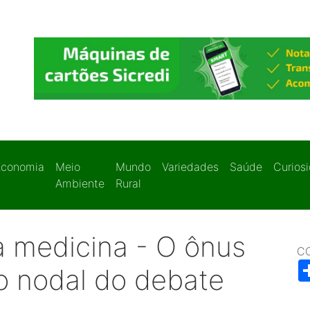
Economia
Meio
Mundo
Variedades
Saúde
Curios
Ambiente
Rural
da medicina - O ônus
C
o nodal do debate