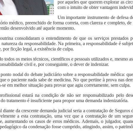
por aqueles que querem explorar as circ
com o intuito de obter vantagem indevid
Um importante instrumento de defesa do
ório médico, preenchido de forma correta, com clareza e completo, de
 então desenvolvido até aquele momento.
outrina consolidaram o entendimento de que os serviços prestados
 a natureza da responsabilidade. Na primeira, a responsabilidade é subj
por ficção legal, a existência de culpa.
o todos os meios técnicos, científicos e pessoais utilizados e, mesmo as
onsabilidade civil e, por conseguinte, o dever de indenizar.
 ponto nodal do debate judiciário sobre a responsabilidade médica: que
que o paciente nada sabe de medicina. No que pertine à prova nas de
ra-se em melhor situação para provar que agiu corretamente, sem culpa.
rofissional estará na condição de não ser responsabilizado pelo 
a do tratamento é insuficiente para propor uma demanda indenizatória.
al diante da crescente demanda judicial seria a contratação de Seguros
elmente a esta contratação, uma vez que a contratação de um segur
te, aumentando os casos de erros médicos. Ademais, o julgador, quand
er pedagógico da condenação fosse cumprido, atingindo, assim, o patrimô