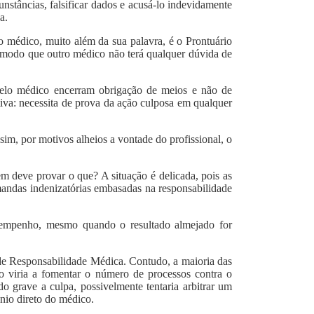
unstâncias, falsificar dados e acusá-lo indevidamente
a.
 médico, muito além da sua palavra, é o Prontuário
 modo que outro médico não terá qualquer dúvida de
 pelo médico encerram obrigação de meios e não de
etiva: necessita de prova da ação culposa em qualquer
sim, por motivos alheios a vontade do profissional, o
m deve provar o que? A situação é delicada, pois as
mandas indenizatórias embasadas na responsabilidade
desempenho, mesmo quando o resultado almejado for
 de Responsabilidade Médica. Contudo, a maioria das
o viria a fomentar o número de processos contra o
o grave a culpa, possivelmente tentaria arbitrar um
nio direto do médico.