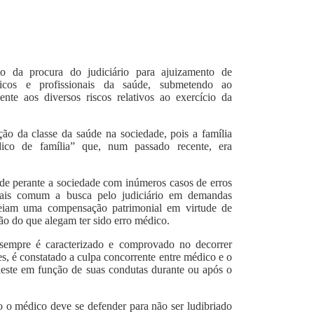
o da procura do judiciário para ajuizamento de
dicos e profissionais da saúde, submetendo ao
nte aos diversos riscos relativos ao exercício da
ção da classe da saúde na sociedade, pois a família
ico de família” que, num passado recente, era
de perante a sociedade com inúmeros casos de erros
mais comum a busca pelo judiciário em demandas
eiteiam uma compensação patrimonial em virtude de
ão do que alegam ter sido erro médico.
sempre é caracterizado e comprovado no decorrer
es, é constatado a culpa concorrente entre médico e o
deste em função de suas condutas durante ou após o
 o médico deve se defender para não ser ludibriado