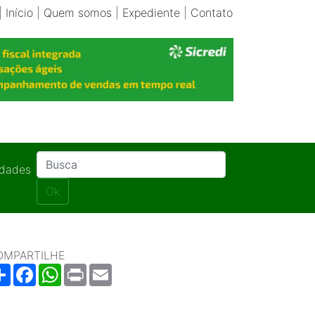
|
Início
|
Quem somos
|
Expediente
|
Contato
idades
Ok
OMPARTILHE
Share
Facebook
WhatsApp
Print
Email