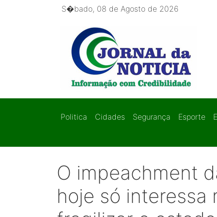
S�bado, 08 de Agosto de 2026
Politica
Cidades
Segurança
Esporte
O impeachment da
hoje só interess