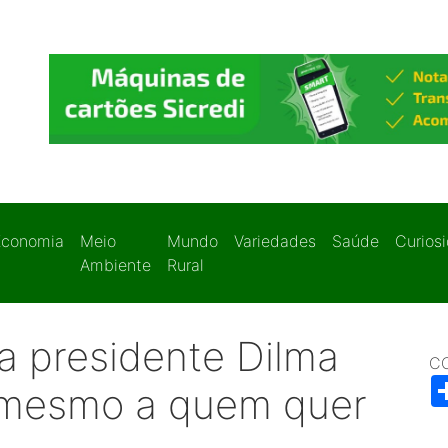
Economia
Meio
Mundo
Variedades
Saúde
Curios
Ambiente
Rural
 presidente Dilma
C
a mesmo a quem quer