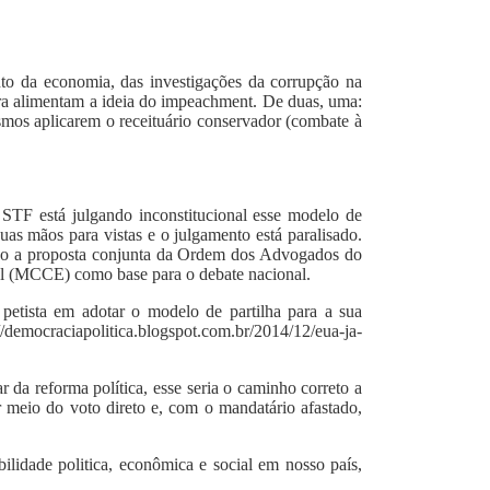
ento da economia, das investigações da corrupção na
ra alimentam a ideia do impeachment. De duas, uma:
esmos aplicarem o receituário conservador (combate à
 STF está julgando inconstitucional esse modelo de
as mãos para vistas e o julgamento está paralisado.
fendo a proposta conjunta da Ordem dos Advogados do
l (MCCE) como base para o debate nacional.
petista em adotar o modelo de partilha para a sua
://democraciapolitica.blogspot.com.br/2014/12/eua-ja-
r da reforma política, esse seria o caminho correto a
 meio do voto direto e, com o mandatário afastado,
ilidade politica, econômica e social em nosso país,