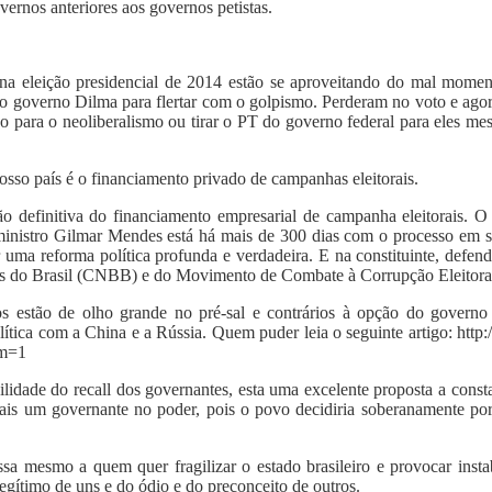
vernos anteriores aos governos petistas.
as na eleição presidencial de 2014 estão se aproveitando do mal mom
lo governo Dilma para flertar com o golpismo. Perderam no voto e ago
vo para o neoliberalismo ou tirar o PT do governo federal para eles m
osso país é o financiamento privado de campanhas eleitorais.
o definitiva do financiamento empresarial de campanha eleitorais. O
ministro Gilmar Mendes está há mais de 300 dias com o processo em su
r uma reforma política profunda e verdadeira. E na constituinte, de
s do Brasil (CNBB) e do Movimento de Combate à Corrupção Eleitora
os estão de olho grande no pré-sal e contrários à opção do governo 
lítica com a China e a Rússia. Quem puder leia o seguinte artigo: http
&m=1
lidade do recall dos governantes, esta uma excelente proposta a consta
ais um governante no poder, pois o povo decidiria soberanamente por
a mesmo a quem quer fragilizar o estado brasileiro e provocar instab
egítimo de uns e do ódio e do preconceito de outros.