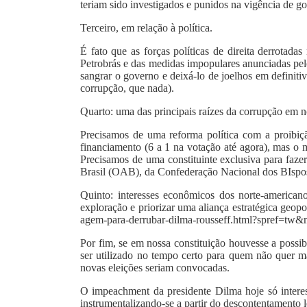
teriam sido investigados e punidos na vigência de go
Terceiro, em relação à política.
É fato que as forças políticas de direita derrotad
Petrobrás e das medidas impopulares anunciadas pe
sangrar o governo e deixá-lo de joelhos em definiti
corrupção, que nada).
Quarto: uma das principais raízes da corrupção em n
Precisamos de uma reforma política com a proibiçã
financiamento (6 a 1 na votação até agora), mas o 
Precisamos de uma constituinte exclusiva para faze
Brasil (OAB), da Confederação Nacional dos BIspo
Quinto: interesses econômicos dos norte-american
exploração e priorizar uma aliança estratégica geopo
agem-para-derrubar-dilma-rousseff.html?spref=tw
Por fim, se em nossa constituição houvesse a possibi
ser utilizado no tempo certo para quem não quer m
novas eleições seriam convocadas.
O impeachment da presidente Dilma hoje só interess
instrumentalizando-se a partir do descontentamento l