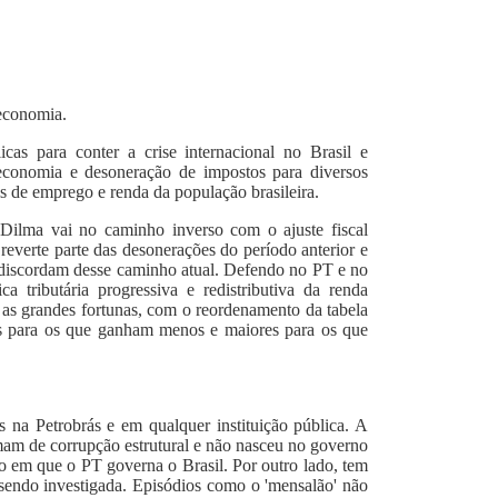
 economia.
cas para conter a crise internacional no Brasil e
economia e desoneração de impostos para diversos
s de emprego e renda da população brasileira.
Dilma vai no caminho inverso com o ajuste fiscal
, reverte parte das desonerações do período anterior e
e discordam desse caminho atual. Defendo no PT e no
 tributária progressiva e redistributiva da renda
as grandes fortunas, com o reordenamento da tabela
es para os que ganham menos e maiores para os que
 na Petrobrás e em qualquer instituição pública. A
mam de corrupção estrutural e não nasceu no governo
o em que o PT governa o Brasil. Por outro lado, tem
 sendo investigada. Episódios como o 'mensalão' não