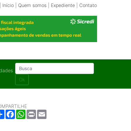
|
Início
|
Quem somos
|
Expediente
|
Contato
idades
Ok
OMPARTILHE
Share
Facebook
WhatsApp
Print
Email