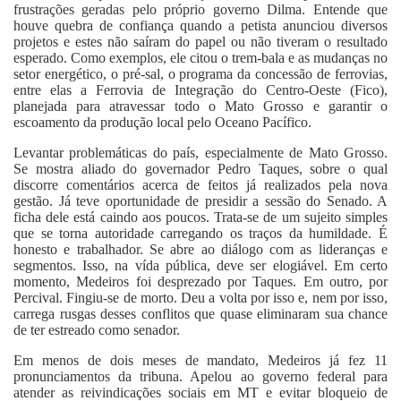
frustrações geradas pelo próprio governo Dilma. Entende que
houve quebra de confiança quando a petista anunciou diversos
projetos e estes não saíram do papel ou não tiveram o resultado
esperado. Como exemplos, ele citou o trem-bala e as mudanças no
setor energético, o pré-sal, o programa da concessão de ferrovias,
entre elas a Ferrovia de Integração do Centro-Oeste (Fico),
planejada para atravessar todo o Mato Grosso e garantir o
escoamento da produção local pelo Oceano Pacífico.
Levantar problemáticas do país, especialmente de Mato Grosso.
Se mostra aliado do governador Pedro Taques, sobre o qual
discorre comentários acerca de feitos já realizados pela nova
gestão. Já teve oportunidade de presidir a sessão do Senado. A
ficha dele está caindo aos poucos. Trata-se de um sujeito simples
que se torna autoridade carregando os traços da humildade. É
honesto e trabalhador. Se abre ao diálogo com as lideranças e
segmentos. Isso, na vída pública, deve ser elogiável. Em certo
momento, Medeiros foi desprezado por Taques. Em outro, por
Percival. Fingiu-se de morto. Deu a volta por isso e, nem por isso,
carrega rusgas desses conflitos que quase eliminaram sua chance
de ter estreado como senador.
Em menos de dois meses de mandato, Medeiros já fez 11
pronunciamentos da tribuna. Apelou ao governo federal para
atender as reivindicações sociais em MT e evitar bloqueio de