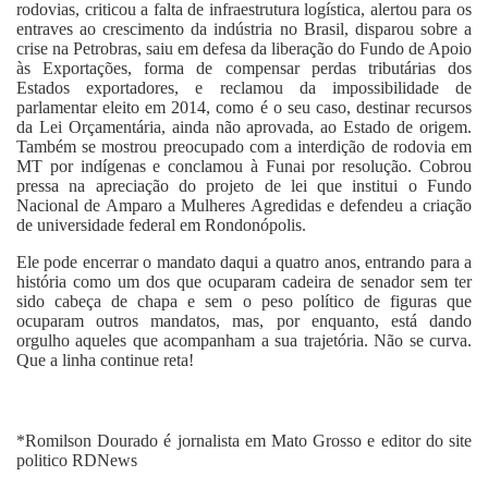
rodovias, criticou a falta de infraestrutura logística, alertou para os
entraves ao crescimento da indústria no Brasil, disparou sobre a
crise na Petrobras, saiu em defesa da liberação do Fundo de Apoio
às Exportações, forma de compensar perdas tributárias dos
Estados exportadores, e reclamou da impossibilidade de
parlamentar eleito em 2014, como é o seu caso, destinar recursos
da Lei Orçamentária, ainda não aprovada, ao Estado de origem.
Também se mostrou preocupado com a interdição de rodovia em
MT por indígenas e conclamou à Funai por resolução. Cobrou
pressa na apreciação do projeto de lei que institui o Fundo
Nacional de Amparo a Mulheres Agredidas e defendeu a criação
de universidade federal em Rondonópolis.
Ele pode encerrar o mandato daqui a quatro anos, entrando para a
história como um dos que ocuparam cadeira de senador sem ter
sido cabeça de chapa e sem o peso político de figuras que
ocuparam outros mandatos, mas, por enquanto, está dando
orgulho aqueles que acompanham a sua trajetória. Não se curva.
Que a linha continue reta!
*Romilson Dourado
é jornalista em Mato Grosso e editor do site
politico RDNews