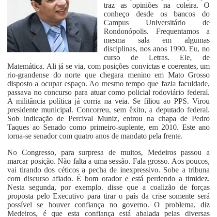
traz as opiniões na coleira. O
conheço desde os bancos do
Campus Universitário de
Rondonópolis. Frequentamos a
mesma sala em algumas
disciplinas, nos anos 1990. Eu, no
curso de Letras. Ele, de
Matemática. Ali já se via, com posições convictas e coerentes, um
rio-grandense do norte que chegara menino em Mato Grosso
disposto a ocupar espaço. Ao mesmo tempo que fazia faculdade,
passava no concurso para atuar como policial rodoviário federal.
A militância política já corria na veia. Se filiou ao PPS. Virou
presidente municipal. Concorreu, sem êxito, a deputado federal.
Sob indicação de Percival Muniz, entrou na chapa de Pedro
Taques ao Senado como primeiro-suplente, em 2010. Este ano
torna-se senador com quatro anos de mandato pela frente.
No Congresso, para surpresa de muitos, Medeiros passou a
marcar posição. Não falta a uma sessão. Fala grosso. Aos poucos,
vai tirando dos céticos a pecha de inexpressivo. Sobe a tribuna
com discurso afiado. É bom orador e está perdendo a timidez.
Nesta segunda, por exemplo. disse que a coalizão de forças
proposta pelo Executivo para tirar o país da crise somente será
possível se houver confiança no governo. O problema, diz
Medeiros, é que esta confiança está abalada pelas diversas