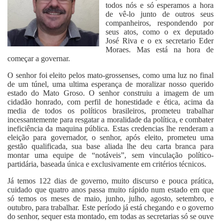
todos nós e só esperamos a hora
de vê-lo junto de outros seus
companheiros, respondendo por
seus atos, como o ex deputado
José Riva e o ex secretario Eder
Moraes. Mas está na hora de
começar a governar.
O senhor foi eleito pelos mato-grossenses, como uma luz no final
de um túnel, uma ultima esperança de moralizar nosso querido
estado do Mato Groso. O senhor construiu a imagem de um
cidadão honrado, com perfil de honestidade e ética, acima da
media de todos os políticos brasileiros, prometeu trabalhar
incessantemente para resgatar a moralidade da política, e combater
ineficiência da maquina pública. Estas credencias lhe renderam a
eleição para governador, o senhor, após eleito, prometeu uma
gestão qualificada, sua base aliada lhe deu carta branca para
montar uma equipe de “notáveis”, sem vinculação político-
partidária, baseada única e exclusivamente em critérios técnicos.
Já temos 122 dias de governo, muito discurso e pouca prática,
cuidado que quatro anos passa muito rápido num estado em que
só temos os meses de maio, junho, julho, agosto, setembro, e
outubro, para trabalhar. Este período já está chegando e o governo
do senhor, sequer esta montado, em todas as secretarias só se ouve