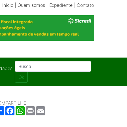
|
Início
|
Quem somos
|
Expediente
|
Contato
idades
Ok
OMPARTILHE
Share
Facebook
WhatsApp
Print
Email