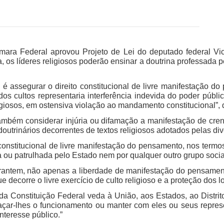
ara Federal aprovou Projeto de Lei do deputado federal Vict
, os líderes religiosos poderão ensinar a doutrina professada p
a é assegurar o direito constitucional de livre manifestação
os cultos representaria interferência indevida do poder públi
giosos, em ostensiva violação ao mandamento constitucional”, di
ambém considerar injúria ou difamação a manifestação de cren
outrinários decorrentes de textos religiosos adotados pelas di
to constitucional de livre manifestação do pensamento, nos term
ou patrulhada pelo Estado nem por qualquer outro grupo social”, 
arantem, não apenas a liberdade de manifestação do pensame
decorre o livre exercício de culto religioso e a proteção dos loc
I, da Constituição Federal veda à União, aos Estados, ao Distri
raçar-lhes o funcionamento ou manter com eles ou seus repre
nteresse público.”