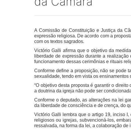
da Câmara
A Comissão de Constituição e Justiça da Câm
expressão religiosa. De acordo com a proposta
com os textos sagrados.
Victório Galli afirma que o objetivo da medid
liberdade de expressão durante a realização d
funcionamento dessas cerimônias e rituais reli
Conforme define a proposição, não se pode t
sexualidade, tendo em vista os ensinamentos d
“O objetivo desta proposta é garantir o direi
a doutrina da igreja não pode ser condicionada 
Conforme o deputado, as alterações na lei g
da liberdade de consciência e de crença, do que 
Victório Galli lembra que o artigo 19, inciso 
religiosos ou igrejas, subvencioná-los, emba
ressalvada, na forma da lei, a colaboração de i