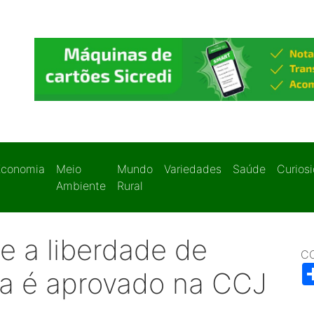
Economia
Meio
Mundo
Variedades
Saúde
Curios
Ambiente
Rural
re a liberdade de
C
sa é aprovado na CCJ