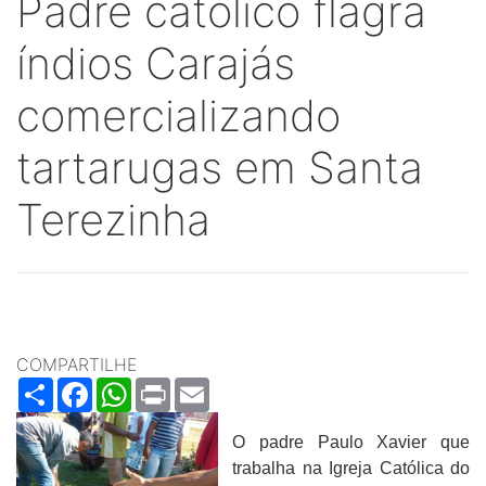
Padre católico flagra
índios Carajás
comercializando
tartarugas em Santa
Terezinha
COMPARTILHE
Share
Facebook
WhatsApp
Print
Email
O padre Paulo Xavier que
trabalha na Igreja Católica do