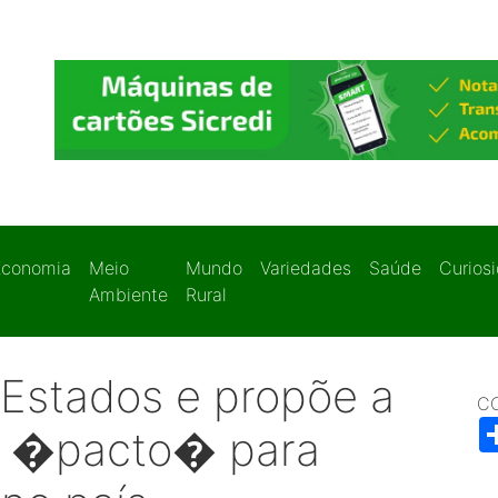
Economia
Meio
Mundo
Variedades
Saúde
Curios
Ambiente
Rural
r Estados e propõe a
C
m �pacto� para