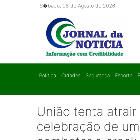
S�bado, 08 de Agosto de 2026
Politica
Cidades
Segurança
Esporte
União tenta atrai
celebração de u