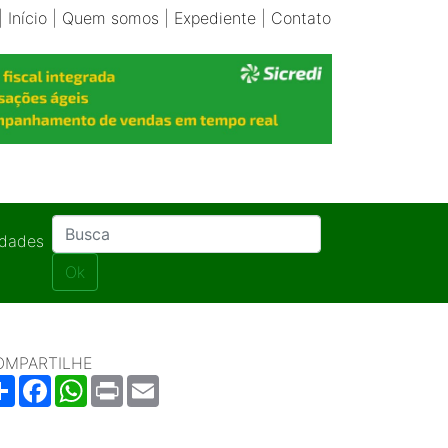
|
Início
|
Quem somos
|
Expediente
|
Contato
idades
Ok
OMPARTILHE
Share
Facebook
WhatsApp
Print
Email