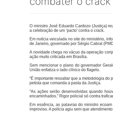
combater o crack 
O ministro José Eduardo Cardozo (Justiça) reu
a celebração de um ‘pacto’ contra o crack.
Em notícia veiculada no site do ministério, in
de Janeiro, governado por Sérgio Cabral (PM
A novidade chega no vácuo da operação conjun
ação muito criticada em Brasília.
Sem mencionar o plano do governador Geraldo
União enfatiza o lado clínico do flagelo.
“É importante ressaltar que a metodologia do p
petista que comanda a pasta da Justiça.
“As ações serão desenvolvidas quando houv
encaminhados.” Rigor policial só contra trafica
Em essência, as palavras do ministro ecoam 
improviso. A polícia agiu sem que atendimento 