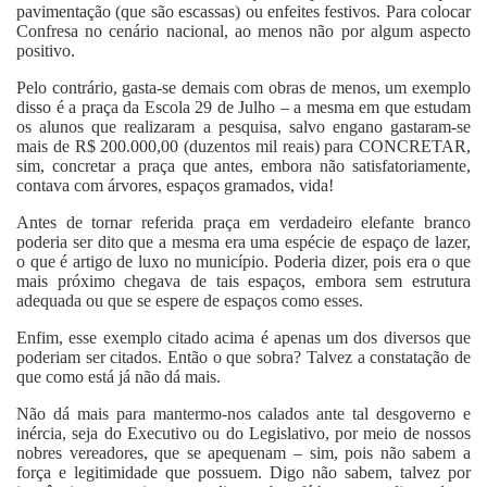
pavimentação (que são escassas) ou enfeites festivos. Para colocar
Confresa no cenário nacional, ao menos não por algum aspecto
positivo.
Pelo contrário, gasta-se demais com obras de menos, um exemplo
disso é a praça da Escola 29 de Julho – a mesma em que estudam
os alunos que realizaram a pesquisa, salvo engano gastaram-se
mais de R$ 200.000,00 (duzentos mil reais) para
CONCRETAR
,
sim, concretar a praça que antes, embora não satisfatoriamente,
contava com árvores, espaços gramados, vida!
Antes de tornar referida praça em verdadeiro elefante branco
poderia ser dito que a mesma era uma espécie de espaço de lazer,
o que é artigo de luxo no município. Poderia dizer, pois era o que
mais próximo chegava de tais espaços, embora sem estrutura
adequada ou que se espere de espaços como esses.
Enfim, esse exemplo citado acima é apenas um dos diversos que
poderiam ser citados. Então o que sobra? Talvez a constatação de
que como está já não dá mais.
Não dá mais para mantermo-nos calados ante tal desgoverno e
inércia, seja do Executivo ou do Legislativo, por meio de nossos
nobres vereadores, que se apequenam – sim, pois não sabem a
força e legitimidade que possuem. Digo não sabem, talvez por