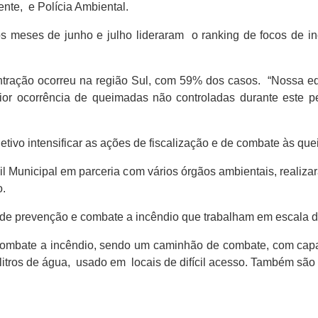
te, e Polícia Ambiental.
s meses de junho e julho lideraram o ranking de focos de i
ntração ocorreu na região Sul, com 59% dos casos. “Nossa e
aior ocorrência de queimadas não controladas durante este per
ivo intensificar as ações de fiscalização e de combate às qu
l Municipal em parceria com vários órgãos ambientais, realizará
o.
 de prevenção e combate a incêndio que trabalham em escala de
combate a incêndio, sendo um caminhão de combate, com capac
 litros de água, usado em locais de difícil acesso. Também sã