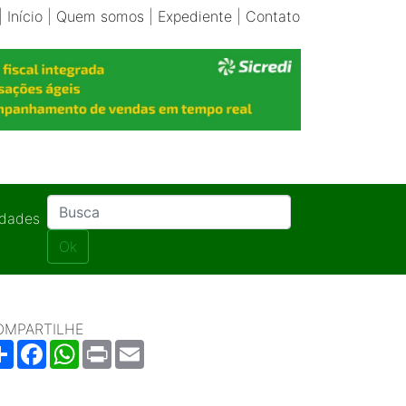
|
Início
|
Quem somos
|
Expediente
|
Contato
idades
Ok
OMPARTILHE
Share
Facebook
WhatsApp
Print
Email