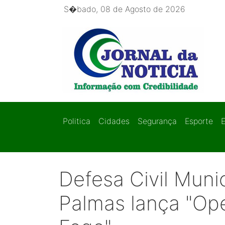
S�bado, 08 de Agosto de 2026
Politica
Cidades
Segurança
Esporte
Defesa Civil Muni
Palmas lança "Op