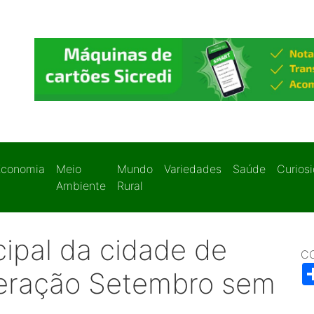
Economia
Meio
Mundo
Variedades
Saúde
Curios
Ambiente
Rural
cipal da cidade de
C
eração Setembro sem