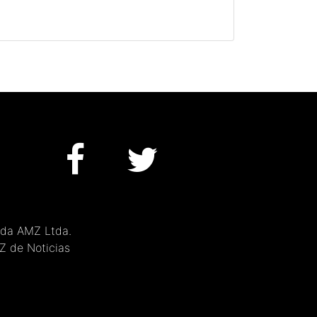
 da AMZ Ltda.
MZ de Noticias