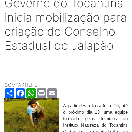
Governo do Tocantins
inicia mobilização para
criação do Conselho
Estadual do Jalapão
COMPARTILHE
Share
Facebook
WhatsApp
Print
Email
A partir desta terça-feira, 15, até
o próximo dia 18, uma equipe
formada pelos técnicos do
Instituto Natureza do Tocantins
(Naturatins), por meio da Área de