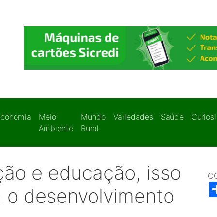
Economia
Meio
Mundo
Variedades
Saúde
Curios
Ambiente
Rural
ão e educação, isso
C
a o desenvolvimento