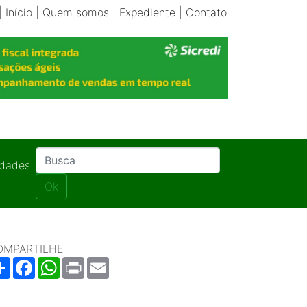
|
Início
|
Quem somos
|
Expediente
|
Contato
idades
Ok
OMPARTILHE
Share
Facebook
WhatsApp
Print
Email