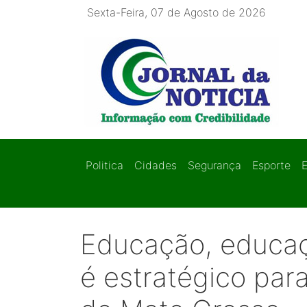
Sexta-Feira, 07 de Agosto de 2026
Politica
Cidades
Segurança
Esporte
Educação, educaç
é estratégico par