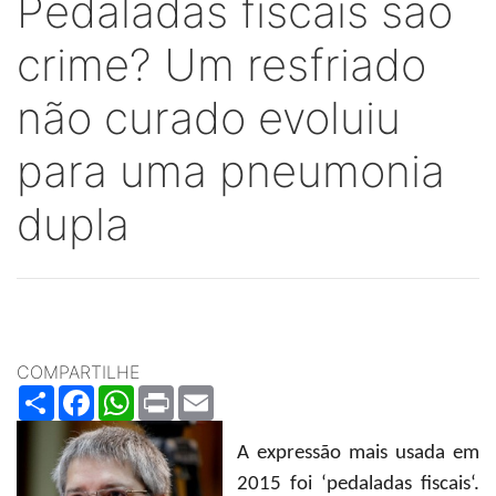
Pedaladas fiscais são
crime? Um resfriado
não curado evoluiu
para uma pneumonia
dupla
COMPARTILHE
Share
Facebook
WhatsApp
Print
Email
A expressão mais usada em
2015 foi ‘pedaladas fiscais‘.